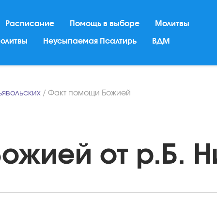
Расписание
Помощь в выборе
Молитвы
молитвы
Неусыпаемая Псалтирь
ВДМ
ьявольских
/
Факт помощи Божией
жией от р.Б. Ни