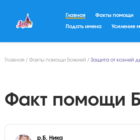
Главная
Факты помощи
Подать имена
Усиление 
Главная
/
Факты помощи Божией
/
Защита от козней д
Факт помощи Бо
р.Б. Ника