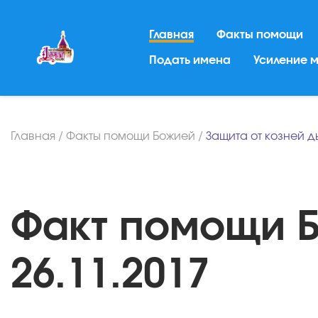
Главная
Факты помощи
Подать имена
Усиление 
Главная
/
Факты помощи Божией
/
Защита от козней д
Факт помощи Б
26.11.2017