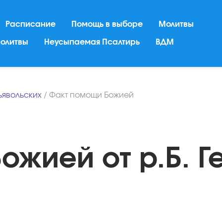
Расписание
Помощь в выборе
Молитвы
молитвы
Неусыпаемая Псалтирь
ВДМ
ьявольских
/
Факт помощи Божией
ожией от р.Б. Г