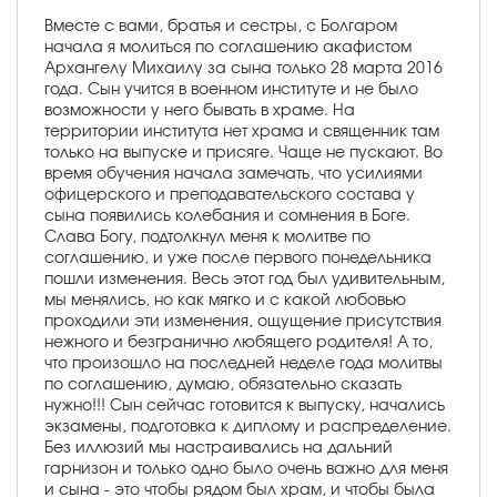
Вместе с вами, братья и сестры, с Болгаром
начала я молиться по соглашению акафистом
Архангелу Михаилу за сына только 28 марта 2016
года. Сын учится в военном институте и не было
возможности у него бывать в храме. На
территории института нет храма и священник там
только на выпуске и присяге. Чаще не пускают. Во
время обучения начала замечать, что усилиями
офицерского и преподавательского состава у
сына появились колебания и сомнения в Боге.
Слава Богу, подтолкнул меня к молитве по
соглашению, и уже после первого понедельника
пошли изменения. Весь этот год был удивительным,
мы менялись, но как мягко и с какой любовью
проходили эти изменения, ощущение присутствия
нежного и безгранично любящего родителя! А то,
что произошло на последней неделе года молитвы
по соглашению, думаю, обязательно сказать
нужно!!! Сын сейчас готовится к выпуску, начались
экзамены, подготовка к диплому и распределение.
Без иллюзий мы настраивались на дальний
гарнизон и только одно было очень важно для меня
и сына - это чтобы рядом был храм, и чтобы была