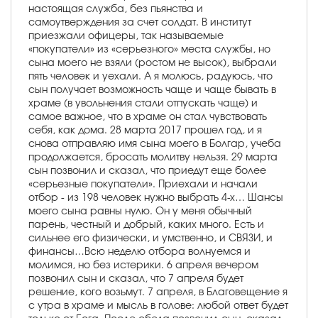
настоящая служба, без пьянства и
самоутверждения за счет солдат. В институт
приезжали офицеры, так называемые
«покупатели» из «серьезного» места службы, но
сына моего не взяли (ростом не высок), выбрали
пять человек и уехали. А я молюсь, радуюсь, что
сын получает возможность чаще и чаще бывать в
храме (в увольнения стали отпускать чаще) и
самое важное, что в храме он стал чувствовать
себя, как дома. 28 марта 2017 прошел год, и я
снова отправляю имя сына моего в Болгар, учеба
продолжается, бросать молитву нельзя. 29 марта
сын позвонил и сказал, что приедут еще более
«серьезные покупатели». Приехали и начали
отбор - из 198 человек нужно выбрать 4-х… Шансы
моего сына равны нулю. Он у меня обычный
парень, честный и добрый, каких много. Есть и
сильнее его физически, и умственно, и СВЯЗИ, и
финансы…Всю неделю отбора волнуемся и
молимся, но без истерики. 6 апреля вечером
позвонил сын и сказал, что 7 апреля будет
решение, кого возьмут. 7 апреля, в Благовещение я
с утра в храме и мысль в голове: любой ответ будет