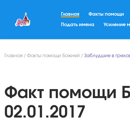
Главная
Факты помощи
Подать имена
Усиление 
Главная
/
Факты помощи Божией
/
Заблудшие в грехо
Факт помощи 
02.01.2017