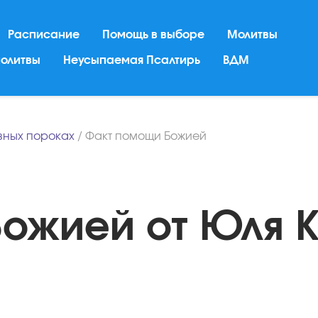
Расписание
Помощь в выборе
Молитвы
молитвы
Неусыпаемая Псалтирь
ВДМ
вных пороках
/
Факт помощи Божией
Божией от Юля 