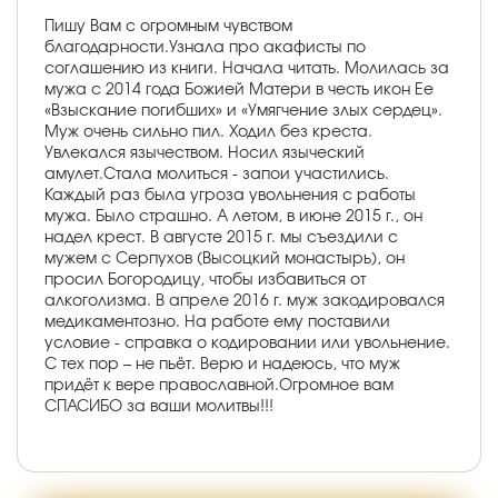
Пишу Вам с огромным чувством
благодарности.Узнала про акафисты по
соглашению из книги. Начала читать. Молилась за
мужа с 2014 года Божией Матери в честь икон Ее
«Взыскание погибших» и «Умягчение злых сердец».
Муж очень сильно пил. Ходил без креста.
Увлекался язычеством. Носил языческий
амулет.Стала молиться - запои участились.
Каждый раз была угроза увольнения с работы
мужа. Было страшно. А летом, в июне 2015 г., он
надел крест. В августе 2015 г. мы съездили с
мужем с Серпухов (Высоцкий монастырь), он
просил Богородицу, чтобы избавиться от
алкоголизма. В апреле 2016 г. муж закодировался
медикаментозно. На работе ему поставили
условие - справка о кодировании или увольнение.
С тех пор – не пьёт. Верю и надеюсь, что муж
придёт к вере православной.Огромное вам
СПАСИБО за ваши молитвы!!!