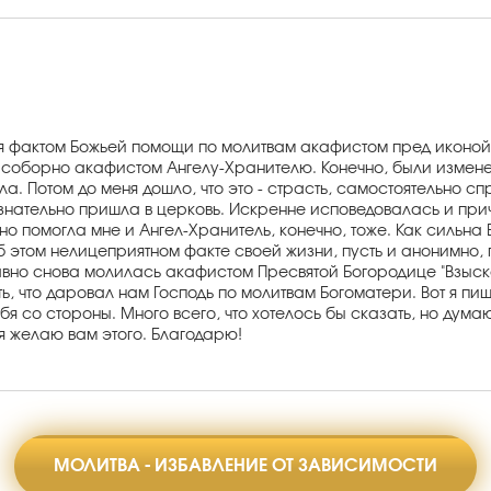
ся фактом Божьей помощи по молитвам акафистом пред иконой
ь соборно акафистом Ангелу-Хранителю. Конечно, были изменен
ила. Потом до меня дошло, что это - страсть, самостоятельно с
знательно пришла в церковь. Искренне исповедовалась и при
о помогла мне и Ангел-Хранитель, конечно, тоже. Как сильна Е
б этом нелицеприятном факте своей жизни, пусть и анонимно, пу
едавно снова молилась акафистом Пресвятой Богородице "Взыс
сть, что даровал нам Господь по молитвам Богоматери. Вот я п
бя со стороны. Много всего, что хотелось бы сказать, но дум
 я желаю вам этого. Благодарю!
МОЛИТВА - ИЗБАВЛЕНИЕ ОТ ЗАВИСИМОСТИ