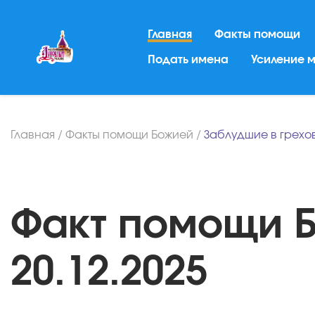
Главная
Факты помощи
Подать имена
Усиление 
Главная
/
Факты помощи Божией
/
Заблудшие в грехо
Факт помощи Б
20.12.2025