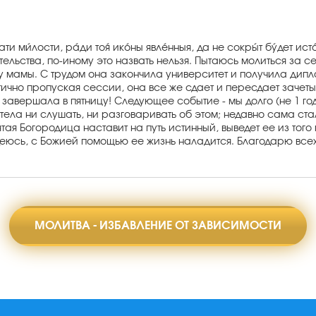
 ми́лости, ра́ди тоя́ ико́ны явле́нныя, да не сокры́т бу́дет ис
ельства, по-иному это назвать нельзя. Пытаюсь молиться за се
 у мамы. С трудом она закончила университет и получила дипл
тично пропуская сессии, она все же сдает и пересдает зачеты
завершала в пятницу! Следующее событие - мы долго (не 1 год
 хотела ни слушать, ни разговаривать об этом; недавно сама с
ая Богородица наставит на путь истинный, выведет ее из того
деюсь, с Божией помощью ее жизнь наладится. Благодарю все
МОЛИТВА - ИЗБАВЛЕНИЕ ОТ ЗАВИСИМОСТИ