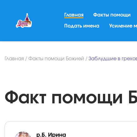
Главная
Факты помощи
Подать имена
Усиление 
Главная
/
Факты помощи Божией
/
Заблудшие в грехо
Факт помощи Бо
р.Б. Ирина