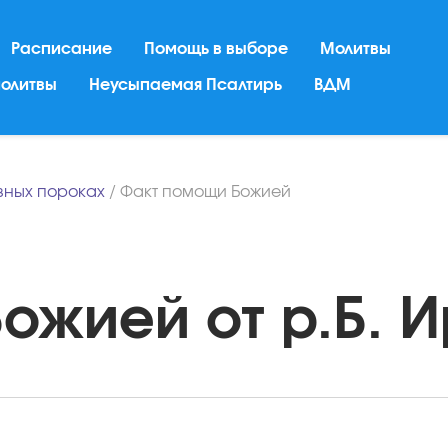
Расписание
Помощь в выборе
Молитвы
молитвы
Неусыпаемая Псалтирь
ВДМ
вных пороках
/
Факт помощи Божией
жией от р.Б. И