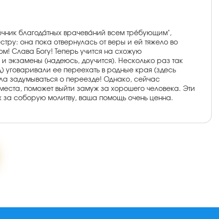
то́чник благода́тных врачева́ний всем тре́бующим",
стру: она пока отвернулась от веры и ей тяжело во
ом! Слава Богу! Теперь учится на схожую
 и экзамены (надеюсь, доучится). Несколько раз так
) уговаривали ее переехать в родные края (здесь
тала задумываться о переезде! Однако, сейчас
 места, поможет выйти замуж за хорошего человека. Эти
х за соборую молитву, ваша помощь очень ценна.