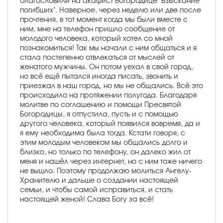
благословили на акафист Богородице "Взыскание
погибших". Наверное, через неделю или две после
прочтения, в тот момент когда мы были вместе с
ним, мне на телефон пришло сообщение от
молодого человека, который хотел со мной
познакомиться! Так мы начали с ним общаться и я
стала постепенно отвлекаться от мыслей от
женатого мужчины. Он потом уехал в свой город,
но всё ещё пытался иногда писать, звонить и
приезжал в наш город, но мы не общались. Всё это
происходило на протяжении полугода. Благодаря
молитве по соглашению и помощи Пресвятой
Богородицы, я отпустила, пусть и с помощью
другого человека, который появился вовремя, да и
я ему необходима была тогда. Кстати говоря, с
этим молодым человеком мы общались долго и
близко, но только по телефону, он далеко жил от
меня и нашёл через интернет, но с ним тоже ничего
не вышло. Поэтому продолжаю молиться Ангелу-
Хранителю и дальше о создании настоящей
семьи, и чтобы самой исправиться, и стать
настоящей женой! Слава Богу за всё!