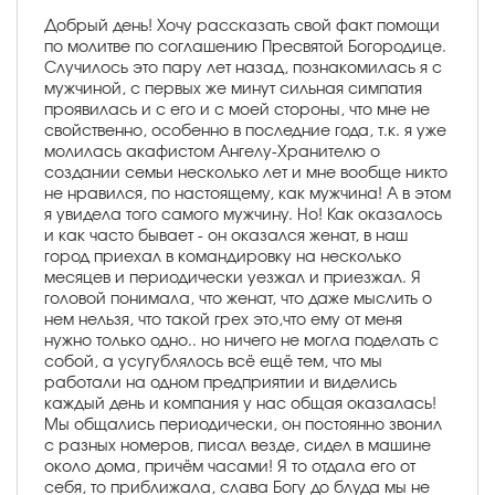
Добрый день! Хочу рассказать свой факт помощи
по молитве по соглашению Пресвятой Богородице.
Случилось это пару лет назад, познакомилась я с
мужчиной, с первых же минут сильная симпатия
проявилась и с его и с моей стороны, что мне не
свойственно, особенно в последние года, т.к. я уже
молилась акафистом Ангелу-Хранителю о
создании семьи несколько лет и мне вообще никто
не нравился, по настоящему, как мужчина! А в этом
я увидела того самого мужчину. Но! Как оказалось
и как часто бывает - он оказался женат, в наш
город приехал в командировку на несколько
месяцев и периодически уезжал и приезжал. Я
головой понимала, что женат, что даже мыслить о
нем нельзя, что такой грех это,что ему от меня
нужно только одно.. но ничего не могла поделать с
собой, а усугублялось всё ещё тем, что мы
работали на одном предприятии и виделись
каждый день и компания у нас общая оказалась!
Мы общались периодически, он постоянно звонил
с разных номеров, писал везде, сидел в машине
около дома, причём часами! Я то отдала его от
себя, то приближала, слава Богу до блуда мы не