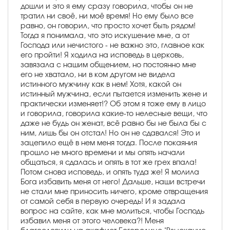
дошли и это я ему сразу говорила, чтобы он не
тратил ни своё, ни моё время! Но ему было все
равно, он говорил, что просто хочет быть рядом!
Тогда я понимала, что это искушение мне, а от
Господа или нечистого - не важно это, главное как
его пройти! Я ходила на исповедь в церковь,
завязала с нашим общением, но постоянно мне
его не хватало, ни в ком другом не видела
истинного мужчину как в нем! Хотя, какой он
истинный мужчина, если пытается изменить жене и
практически изменяет!? Об этом я тоже ему в лицо
и говорила, говорила какие-то нелесные вещи, что
даже не будь он женат, всё равно бы не была бы с
ним, лишь бы он отстал! Но он не сдавался! Это и
зацепило ещё в нем меня тогда. После покаяния
прошло не много времени и мы опять начали
общаться, я сдалась и опять в тот же грех впала!
Потом снова исповедь, и опять туда же! Я молила
Бога избавить меня от него! Дальше, наши встречи
не стали мне приносить ничего, кроме отвращения
от самой себя в первую очередь! И я задала
вопрос на сайте, как мне молиться, чтобы Господь
избавил меня от этого человека?! Меня