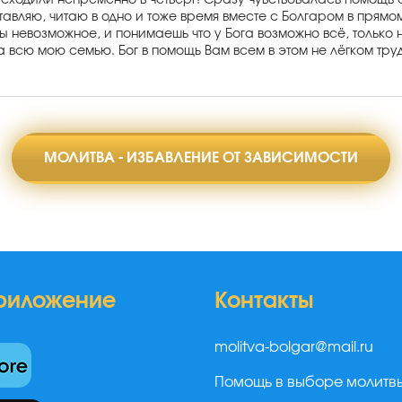
исходили непременно в четверг! Сразу чувствовалась помощь 
тавляю, читаю в одно и тоже время вместе с Болгаром в прям
бы невозможное, и понимаешь что у Бога возможно всё, только 
а всю мою семью. Бог в помощь Вам всем в этом не лёгком труд
МОЛИТВА - ИЗБАВЛЕНИЕ ОТ ЗАВИСИМОСТИ
риложение
Контакты
molitva-bolgar@mail.ru
Помощь в выборе молитв