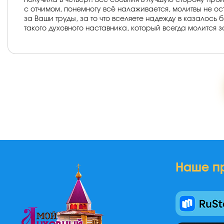
получила в четверг! Все события в лучшую сторону про
с отчимом, понемногу всё налаживается, молитвы не ос
за Ваши труды, за то что вселяете надежду в казалось 
такого духовного наставника, который всегда молится з
Наше п