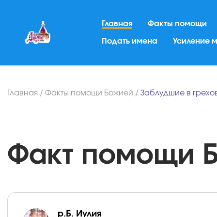
Главная
Факты помощи
Подать имена
Усиление 
Главная
/
Факты помощи Божией
/
Заблудшие в грехо
Факт помощи Бо
р.Б. Иулия