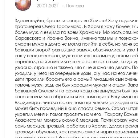
20.01.2021
г. Полтава
Здравствуйте, братья и сестры во Христе! Хочу подели
протоиерея Олега Трофимова. В Храм я хожу более 17 л
болел муж, я ездила по всем Храмам и Монастырям, мо
Саровского и Иоанна Воина, именно там мы и познаком
смерти мужа я долго не могла прийти в себя, но меня
батюшки второй раз вышла замуж, обвенчались и уже 10
как у всех наверное, муж выпивал понемногу, потом всё
перестал, но я заметила что что-то не так с ним, когд
ужасно, страшно и тяжело, что я не знала что делать. 
уходили у него на очередные дозы, а у нас на его леч
дети просили бросить его,а самый младший сын очень 
помочь мужу, ведь он был хорошим мужем и отцом. Зака
батюшкой Олегом я потеряла когда он вынужден был по
посоветовал мне обратиться за помощью к Богу именн
Владимира, читала факты помощи Божьей от людей и сле
может быть последний шанс спасти семью. Стала читать
укрепил меня и помог простить нам его, "Покрову Божь
Акафистами молюсь около 8 месяцев. Почти сразу нача
семь месяцев трезвый, работает в Храме, делает ремо
проходит обучение, как помочь алко и нарко зависимым