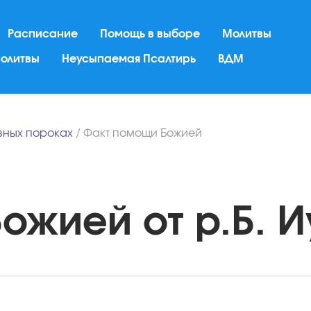
Расписание
Помощь в выборе
Молитвы
молитвы
Неусыпаемая Псалтирь
ВДМ
вных пороках
/
Факт помощи Божией
жией от р.Б. Иу