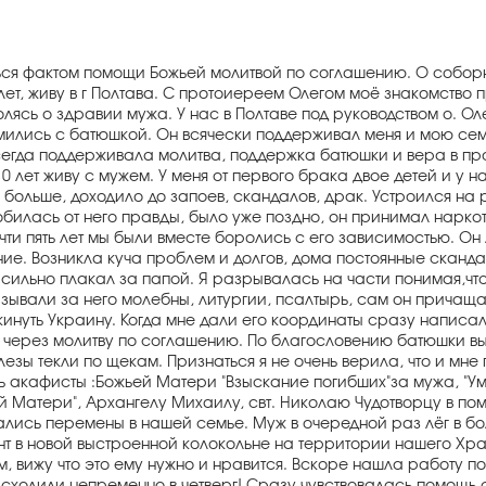
ться фактом помощи Божьей молитвой по соглашению. О соборн
ет, живу в г Полтава. С протоиереем Олегом моё знакомство п
лясь о здравии мужа. У нас в Полтаве под руководством о. 
ились с батюшкой. Он всячески поддерживал меня и мою семью
 всегда поддерживала молитва, поддержка батюшки и вера в п
 лет живу с мужем. У меня от первого брака двое детей и у н
 больше, доходило до запоев, скандалов, драк. Устроился на 
а добилась от него правды, было уже поздно, он принимал нарко
Почти пять лет мы были вместе боролись с его зависимостью. О
ение. Возникла куча проблем и долгов, дома постоянные сканд
сильно плакал за папой. Я разрывалась на части понимая,чт
зывали за него молебны, литургии, псалтырь, сам он причаща
кинуть Украину. Когда мне дали его координаты сразу написал
о через молитву по соглашению. По благословению батюшки в
зы текли по щекам. Признаться я не очень верила, что и мне 
 акафисты :Божьей Матери "Взыскание погибших"за мужа, "Умя
ей Матери", Архангелу Михаилу, свт. Николаю Чудотворцу в п
лись перемены в нашей семье. Муж в очередной раз лёг в бо
нт в новой выстроенной колокольне на территории нашего Хр
, вижу что это ему нужно и нравится. Вскоре нашла работу по