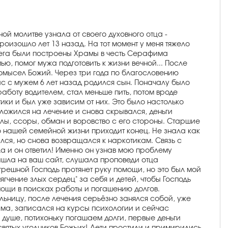
ой молитве узнала от своего духовного отца -
роизошло лет 13 назад. На тот момент у меня тяжело
Олега были построены Храмы в честь Серафима
, помог мужа подготовить к жизни вечной... После
ромысел Божий. Через три года по благословению
ас с мужем 6 лет назад родился сын. Поначалу было
работу водителем, стал меньше пить, потом вроде
тики и был уже зависим от них. Это было настолько
н ложился на лечение и снова скрывался, деньги
алы, ссоры, обман и воровство с его стороны. Старшие
о нашей семейной жизни приходит конец. Не знала как
лся, но снова возвращался к наркотикам. Связь с
а и он ответил! Именно он узнав мою проблему
ышла на ваш сайт, слушала проповеди отца
грешной Господь протянет руку помощи, но это был мой
гчение злых сердец" за себя и детей, чтобы Господь
омощи в поисках работы и погашению долгов.
льницу, после лечения серьёзно занялся собой, уже
ама, записался на курсы психологии и сейчас
 душе, потихоньку погашаем долги, первые деньги