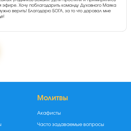
святых угодников Божьих! Дети простили и примирились
ом эфире. Хочу поблагодарить команду Духовного Маяка
нужно верить! Благодарю БОГА, за то что даровал мне
е!
Молитвы
Акафисты
ы
Часто задаваемые вопросы