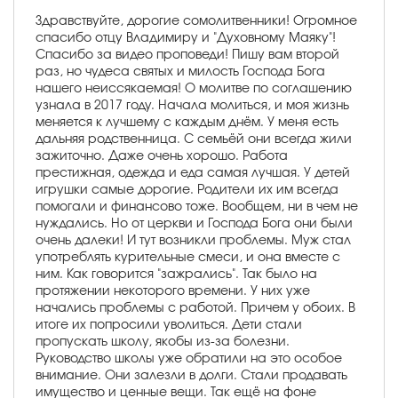
Здравствуйте, дорогие сомолитвенники! Огромное
спасибо отцу Владимиру и "Духовному Маяку"!
Спасибо за видео проповеди! Пишу вам второй
раз, но чудеса святых и милость Господа Бога
нашего неиссякаемая! О молитве по соглашению
узнала в 2017 году. Начала молиться, и моя жизнь
меняется к лучшему с каждым днём. У меня есть
дальняя родственница. С семьёй они всегда жили
зажиточно. Даже очень хорошо. Работа
престижная, одежда и еда самая лучшая. У детей
игрушки самые дорогие. Родители их им всегда
помогали и финансово тоже. Вообщем, ни в чем не
нуждались. Но от церкви и Господа Бога они были
очень далеки! И тут возникли проблемы. Муж стал
употреблять курительные смеси, и она вместе с
ним. Как говорится "зажрались". Так было на
протяжении некоторого времени. У них уже
начались проблемы с работой. Причем у обоих. В
итоге их попросили уволиться. Дети стали
пропускать школу, якобы из-за болезни.
Руководство школы уже обратили на это особое
внимание. Они залезли в долги. Стали продавать
имущество и ценные вещи. Так ещё на фоне