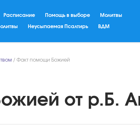
Расписание
Помощь в выборе
Молитвы
молитвы
Неусыпаемая Псалтирь
ВДМ
твом
/
Факт помощи Божией
жией от р.Б. А