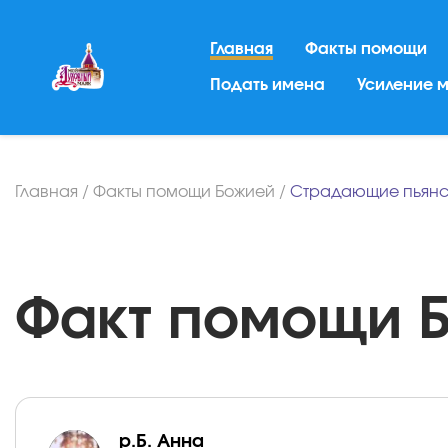
Главная
Факты помощи
Подать имена
Усиление 
Главная
/
Факты помощи Божией
/
Страдающие пьянс
Факт помощи Бо
р.Б. Анна