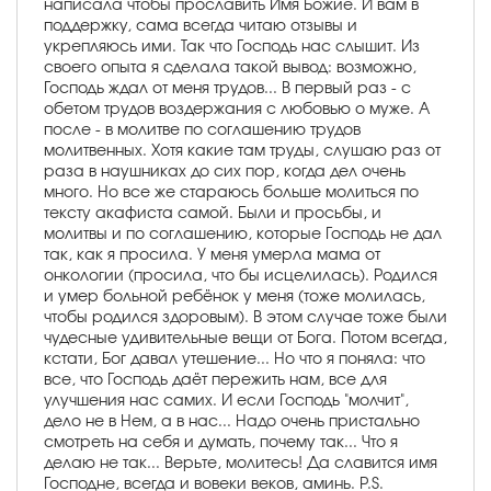
написала чтобы прославить Имя Божие. И вам в
поддержку, сама всегда читаю отзывы и
укрепляюсь ими. Так что Господь нас слышит. Из
своего опыта я сделала такой вывод: возможно,
Господь ждал от меня трудов... В первый раз - с
обетом трудов воздержания с любовью о муже. А
после - в молитве по соглашению трудов
молитвенных. Хотя какие там труды, слушаю раз от
раза в наушниках до сих пор, когда дел очень
много. Но все же стараюсь больше молиться по
тексту акафиста самой. Были и просьбы, и
молитвы и по соглашению, которые Господь не дал
так, как я просила. У меня умерла мама от
онкологии (просила, что бы исцелилась). Родился
и умер больной ребёнок у меня (тоже молилась,
чтобы родился здоровым). В этом случае тоже были
чудесные удивительные вещи от Бога. Потом всегда,
кстати, Бог давал утешение... Но что я поняла: что
все, что Господь даёт пережить нам, все для
улучшения нас самих. И если Господь "молчит",
дело не в Нем, а в нас... Надо очень пристально
смотреть на себя и думать, почему так... Что я
делаю не так... Верьте, молитесь! Да славится имя
Господне, всегда и вовеки веков, аминь. P.S.