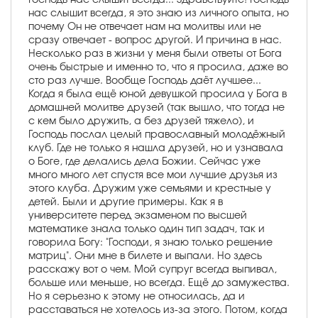
нас слышит всегда, я это знаю из личного опыта, но
почему Он не отвечает нам на молитвы или не
сразу отвечает - вопрос другой. И причина в нас.
Несколько раз в жизни у меня были ответы от Бога
очень быстрые и именно то, что я просила, даже во
сто раз лучше. Вообще Господь даёт лучшее...
Когда я была ещё юной девушкой просила у Бога в
домашней молитве друзей (так вышло, что тогда не
с кем было дружить, а без друзей тяжело), и
Господь послал целый православный молодёжный
клуб. Где не только я нашла друзей, но и узнавала
о Боге, где делались дела Божии. Сейчас уже
много много лет спустя все мои лучшие друзья из
этого клуба. Дружим уже семьями и крестные у
детей. Были и другие примеры. Как я в
университете перед экзаменом по высшей
математике знала только один тип задач, так и
говорила Богу: "Господи, я знаю только решение
матриц". Они мне в билете и выпали. Но здесь
расскажу вот о чем. Мой супруг всегда выпивал,
больше или меньше, но всегда. Ещё до замужества.
Но я серьезно к этому не относилась, да и
расставаться не хотелось из-за этого. Потом, когда