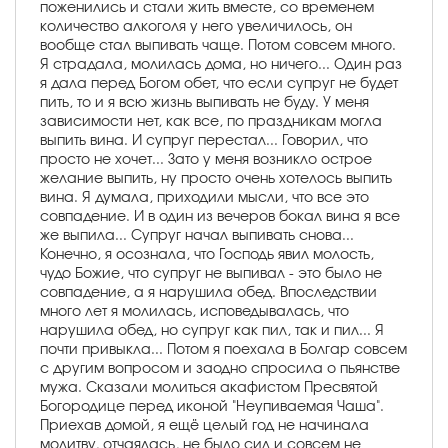
поженились и стали жить вместе, со временем
количество алкоголя у него увеличилось, он
вообще стал выпивать чаще. Потом совсем много.
Я страдала, молилась дома, но ничего... Один раз
я дала перед Богом обет, что если супруг не будет
пить, то и я всю жизнь выпивать не буду. У меня
зависимости нет, как все, по праздникам могла
выпить вина. И супруг перестал... Говорил, что
просто не хочет... Зато у меня возникло острое
желание выпить, ну просто очень хотелось выпить
вина. Я думала, приходили мысли, что все это
совпадение. И в один из вечеров бокал вина я все
же выпила... Супруг начал выпивать снова...
Конечно, я осознала, что Господь явил молость,
чудо Божие, что супруг не выпивал - это было не
совпадение, а я нарушила обед. Впоследствии
много лет я молилась, исповедывалась, что
нарушила обед, но супруг как пил, так и пил... Я
почти привыкла... Потом я поехала в Болгар совсем
с другим вопросом и заодно спросила о пьянстве
мужа. Сказали молиться акафистом Пресвятой
Богородице перед иконой "Неупиваемая Чаша".
Приехав домой, я ещё целый год не начинала
молитву, отчаялась, не было сил и совсем не