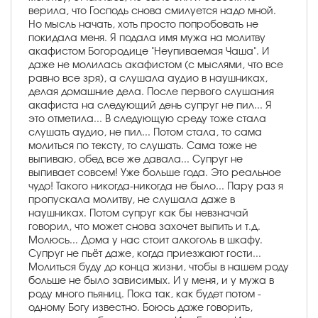
верила, что Господь снова смилуется надо мной.
Но мысль начать, хоть просто попробовать не
покидала меня. Я подала имя мужа на молитву
акафистом Богородице "Неупиваемая Чаша". И
даже не молилась акафистом (с мыслями, что все
равно все зря), а слушала аудио в наушниках,
делая домашние дела. После первого слушания
акафиста на следующий день супруг не пил... Я
это отметила... В следующую среду тоже стала
слушать аудио, не пил... Потом стала, то сама
молиться по тексту, то слушать. Сама тоже не
выпиваю, обед все же давала... Супруг не
выпивает совсем! Уже больше года. Это реальное
чудо! Такого никогда-никогда не было... Пару раз я
пропускала молитву, не слушала даже в
наушниках. Потом супруг как бы невзначай
говорил, что может снова захочет выпить и т.д.
Молюсь... Дома у нас стоит алкоголь в шкафу.
Супруг не пьёт даже, когда приезжают гости...
Молиться буду до конца жизни, чтобы в нашем роду
больше не было зависимых. И у меня, и у мужа в
роду много пьяниц. Пока так, как будет потом -
одному Богу известно. Боюсь даже говорить,