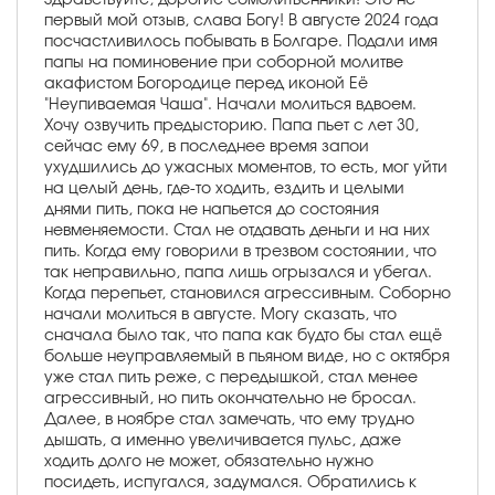
первый мой отзыв, слава Богу! В августе 2024 года
посчастливилось побывать в Болгаре. Подали имя
папы на поминовение при соборной молитве
акафистом Богородице перед иконой Её
"Неупиваемая Чаша". Начали молиться вдвоем.
Хочу озвучить предысторию. Папа пьет с лет 30,
сейчас ему 69, в последнее время запои
ухудшились до ужасных моментов, то есть, мог уйти
на целый день, где-то ходить, ездить и целыми
днями пить, пока не напьется до состояния
невменяемости. Стал не отдавать деньги и на них
пить. Когда ему говорили в трезвом состоянии, что
так неправильно, папа лишь огрызался и убегал.
Когда перепьет, становился агрессивным. Соборно
начали молиться в августе. Могу сказать, что
сначала было так, что папа как будто бы стал ещё
больше неуправляемый в пьяном виде, но с октября
уже стал пить реже, с передышкой, стал менее
агрессивный, но пить окончательно не бросал.
Далее, в ноябре стал замечать, что ему трудно
дышать, а именно увеличивается пульс, даже
ходить долго не может, обязательно нужно
посидеть, испугался, задумался. Обратились к