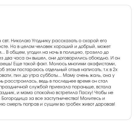
 свт. Николаю Угоднику рассказать о скорой его
есте. Но в целом человек хороший и добрый, может
.. В общем, угодил на ночь в полицию, грозило до
ерез два часа он вышел, они договорились обоюдно. И он
могаешь! Еще такой факт. Молюсь многими акафистами,
б этом постараюсь отдельный отзыв написать, т.к в 2х
овати, пил до утра субботы... Маму очень жаль, она у
нь расстроилась, ведь в последнее время он стал
еред праздничной службой приехала пораньше, встала
здник, и мама спокойно встретила Пасху! Чтобы не
ая Богородица за все заступничества! Молитесь и
тию смерть поправ и сущим во гробех живот даровав!