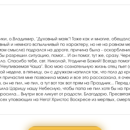
и, о.Владимир, "Духовный маяк"! Тоже как и многие, обещала
вный и немного вспыльчивый по характеру, но не на ровном м
мом смысле) подрался на дороге, причина была - оскорбления.
обы разрешил ситуацию, помог... И он помог, тут же, сразу. Ч
было. Спасибо тебе, свт. Николай, Угодниче Божий! Всегда по
"Неупиваемая Чаша". Всю мою сознательную жизнь отец пьет (о
 неделе, в пятницу, он с дружком напился так, что полз до кр
 и причастия мне позвонила мама и все это рассказала, я оче
, он не пил, не пил, а тут вот так вот прям на Праздник... П
ла Царицу нашу Небесную, чтобы папа не пил хотя бы на пра
попросила... Внутри все ликует от радости. Благодарю, Пресвят
т всех уповающих на Него! Христос Воскресе из мертвых, смер