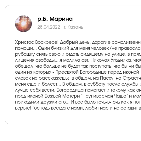
р.Б. Марина
28.04.2022
г. Казань
Христос Воскресе! Добрый день, дорогие сомолитвенник
помощи... Один близкий для меня человек (не правосла
рубашку снять свою и отдать сидящему на улице, в пря
лишения свободы....я молила свт. Николая Угодника, чт
обещал, что больше не будет так поступать, что бы ни 
один из которых - Пресвятой Богородице перед иконой 
словах не расскажешь), в общем, на Пасху, на Страстной
меня еще и болеет... В общем, в субботу после службы
лучше себя вести. Богородица помогает и такому как он
пред иконой Божьей Матери "Неупиваемая Чаша" и моли
приходили дружки его... И все было точь-в-точь как я 
верьте! Господь всегда с нами, любит нас и не остави