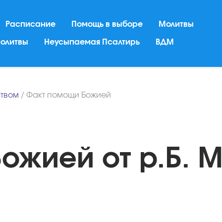
Расписание
Помощь в выборе
Молитвы
молитвы
Неусыпаемая Псалтирь
ВДМ
твом
/
Факт помощи Божией
ожией от р.Б. 