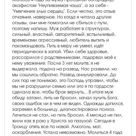
акафистом "Неупиваемая чаша", а за себя -
"Умягчение злых сердец". Если честно, это отзыв
отчаяния, наверное. Но когда я читала другие
отзывы, они мне помогали не сбиться с пути,
поэтому напишу. Муж работает в структурах,
сильный, властный, авторитетный, вспыльчивый,
временами агрессивный, любитель выпить и
покомандовать. Пить в меру не умеет, идёт
периодически в запой. Убил себе здоровье,
рассорился с родственниками, подорвал моё к
нему уважение. После 3 лет молитв, я не
выдержала, подала на развод. Нас развели, но
мы сошлись обратно. Развод аннулировали. До
сих пор не понимаю, это Господь управил, чтобы
мы не разрушили семью или это я по гордости
сделала все, чтобы брак вернуть... В итоге муж
обиду затаил, пить не бросил, начал хулить Бога,
своих ошибок ни в чем не видел. Однажды допился,
загремел в больницу, диагностировали психоз.
Лечиться не стал, но пить бросил. 4 месяца не пил,
жили как в раю у Христа за пазухой. Сегодня в
Троицу опять все по новой. Алкоголь, мат,
оскорбления. Устала невозможно. Молиться 4 года