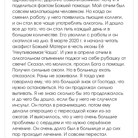
поделиться фактом Божьей помощи. Мой отчим был
совсем малопьющим человеком. Но когда он
сменил работу, у него появились пьющие коллеги,
и он стал все чаще употреблять алкоголь. И дошло
все до того, что он стал пить каждый день и в
большом количестве. Его уволили с работы и он
скатился на дно. В марте 2020 г. я начала читать
акафист Божьей Матери в честь иконы Её
"Неупиваемая Чаша". И уже в апреле отчим в
алкогольном опьянении поджог на себе рубашку от
свечи! Сказал,что молился, просил Бога о помощи.
Получил сильные ожоги. Но в больницу ехать
отказался. Раны не заживали. Я тогда уже
говорила ему, что это большой знак от Господа, что
нужно остановиться. Но он продолжал сильно
выпивать. Я не знаю сколько бы это продолжалось
и до чего бы дошло, если бы у него не случился
инсульт. Он попал в реанимацию, потом ему
делали операцию с пересадкой кожи из-за
ожогов. И выяснилось, что у него очень большие
проблемы с сердцем и что нужно серьёзное
лечение. Он очень долго был в больнице и до сих
пор проходит лечение. И совсем перестал