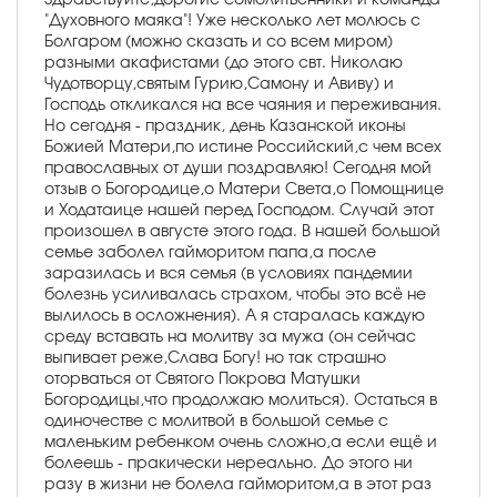
"Духовного маяка"! Уже несколько лет молюсь с
Болгаром (можно сказать и со всем миром)
разными акафистами (до этого свт. Николаю
Чудотворцу,святым Гурию,Самону и Авиву) и
Господь откликался на все чаяния и переживания.
Но сегодня - праздник, день Казанской иконы
Божией Матери,по истине Российский,с чем всех
православных от души поздравляю! Сегодня мой
отзыв о Богородице,о Матери Света,о Помощнице
и Ходатаице нашей перед Господом. Случай этот
произошел в августе этого года. В нашей большой
семье заболел гайморитом папа,а после
заразилась и вся семья (в условиях пандемии
болезнь усиливалась страхом, чтобы это всё не
вылилось в осложнения). А я старалась каждую
среду вставать на молитву за мужа (он сейчас
выпивает реже,Слава Богу! но так страшно
оторваться от Святого Покрова Матушки
Богородицы,что продолжаю молиться). Остаться в
одиночестве с молитвой в большой семье с
маленьким ребенком очень сложно,а если ещё и
болеешь - пракически нереально. До этого ни
разу в жизни не болела гайморитом,а в этот раз