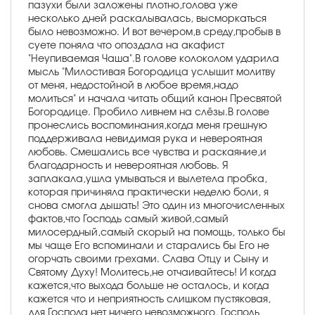
пазухи были заложены плотно,голова уже
несколько дней раскалывалась, высморкаться
было невозможно. И вот вечером,в среду,пробыв в
суете поняла что опоздала на акафист
"Неупиваемая Чаша".В голове колоколом ударила
мысль "Милостивая Богородица услышит молитву
от меня, недостойной в любое время,надо
молиться" и начала читать общий канон Пресвятой
Богородице. Пробило ливнем на слёзы.В голове
пронеслись воспоминания,когда меня грешную
поддерживала невидимая рука и невероятная
любовь. Смешались все чувства и раскаяние,и
благодарность и невероятная любовь. Я
заплакала,ушла умываться и вылетела пробка,
которая причиняла практически неделю боли, я
снова смогла дышать! Это один из многочисленных
фактов,что Господь самый живой,самый
милосердный,самый скорый на помощь, только бы
мы чаще Его вспоминали и старались бы Его не
огорчать своими грехами. Слава Отцу и Сыну и
Святому Духу! Молитесь,не отчаивайтесь! И когда
кажется,что выхода больше не осталось, и когда
кажется что и неприятность слишком пустяковая,
для Господа нет ничего невозможного, Господь