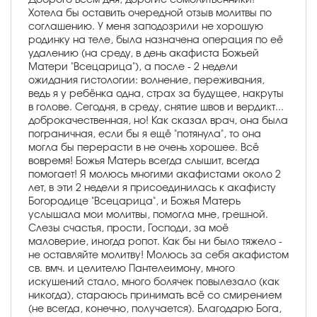
Хотела бы оставить очередной отзыв молитвы по
соглашению. У меня заподозрили не хорошую
родинку на теле, была назначена операция по её
удалению (на среду, в день акафиста Божьей
Матери "Всецарица"), а после - 2 недели
ожидания гистологии: волнение, переживания,
ведь я у ребёнка одна, страх за будущее, накруты
в голове. Сегодня, в среду, снятие швов и вердикт...
доброкачественная, но! Как сказал врач, она была
пограничная, если бы я ещё "потянула", то она
могла бы перерасти в не очень хорошее. Всё
вовремя! Божья Матерь всегда слышит, всегда
помогает! Я молюсь многими акафистами около 2
лет, в эти 2 недели я присоединилась к акафисту
Богородице "Всецарица", и Божья Матерь
услышала мои молитвы, помогла мне, грешной.
Слезы счастья, прости, Господи, за моё
маловерие, иногда ропот. Как бы ни было тяжело -
не оставляйте молитву! Молюсь за себя акафистом
св. вмч. и целителю Пантелеимону, много
искушений стало, много болячек повылезало (как
никогда), стараюсь принимать всё со смирением
(не всегда, конечно, получается). Благодарю Бога,