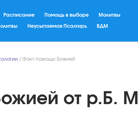
Расписание
Помощь в выборе
Молитвы
молитвы
Неусыпаемая Псалтирь
ВДМ
кологии
/
Факт помощи Божией
ожией от р.Б. 