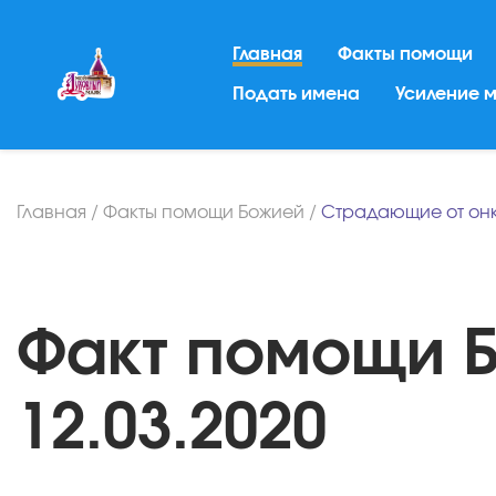
Главная
Факты помощи
Подать имена
Усиление 
Главная
/
Факты помощи Божией
/
Страдающие от он
Факт помощи Б
12.03.2020