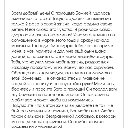
Всем добрый день! С помощью Божией, удалось
излечиться от рака! Такую радость я испытывала
только 2 раза в своей жизни, когда родила своих
детей. И вот снова это чувство. Я родилась сама,
здоровая и очень счастливая! Узнала о молитве по
соглашению в марте этого года и сразу начала
молиться. Господи, благодарю Тебя, что поверил в
меня, в мои молитвы и дал мне ещё один шанс
достойно прожить остаток моей жизни!Благодарю
Тебя, что научил меня любить жизнь, радоваться
каждому прожитому дню, всему что нас окружает.
Обращаюсь к тем людям, кто только столкнулся с
этой болезнью. Не отчаивайтесь и главное не
впадайте в панику и не опускайте руки! Молитесь,
боритесь и просите Бога о помощи! Он послал вам
эту болезнь не просто так, значит Он так сильно
любит вас и хочет, чтобы вы изменились.
Подумайте, что в этой жизни вы делаете не так. Не
бойтесь меняться и помните, Бог любит нас. Любит
такой сильной и безграничной любовью, к которой
мы все должны стремиться. Спасибо всем за
молитвы по соглашению!