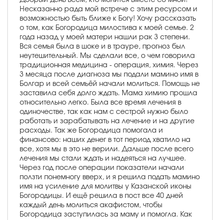
Несказанно рада мой встрече с этим ресурсом и
возможностью быть ближе к Богу! Хочу рассказать
о том, как Богородица милостива к моей семье. 2
года назад у моей матери нашли рак 3 степени.
Вся семья была в шоке и в трауре, прогноз был
неутешительный. Мы сделали все, о чем говорила
традиционная медицина - операция, химия. Через
3 месяца после диагноза мы подали мамино имя в
Болгар и всей семьёй начали молиться. Помощь не
заставила себя долго ждать. Мама химию прошла
относительно легко. Была все время лечения в
одиночестве, так как нам с сестрой нужно было
работать и зарабатывать на лечение и на другие
расходы. Так же Богородица помогала и
финансово: наших денег в тот период хватило на
все, хотя мы в это не верили. Дальше после всего
лечения мы стали ждать и надеяться на лучшее.
Через год после операции показатели начали
ползти понемногу вверх, и я решила подать мамино
имя на усиление для молитвы у Казанской иконы
Богородицы. И ещё решила в пост все 40 дней
каждый день молиться акафистом, чтобы
Богородица заступилась за маму и помогла. Как