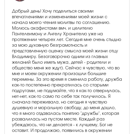
Добрый день! Хочу поделиться своими
впечатлениями и изменениями моей жизни с
начала моего чтения молитвы по соглашению.
Молюсь акафистами вмч. и целителю
Пантелеимону и Ангелу Хранителю уже на
протяжении четырех лет. Сегодня мне очень стыдно
за мою духовную безграмотность и
представленную оценку смысла моей жизни отцу
Владимиру. Безоговорочно одним из главных
желаний было иметь мужа, детей - родители и
общество меня же ждут). Сейчас я чувствую, что во
мне и моем окружении произошли большие
перемены. За это время я сменила работу, дружба
как-то постепенно прекратилась со старыми
подругами, не подумайте, что я как-то отвернулась,
нет-нет, как-то само по себе так получилось. Я
сначала переживала, но сегодня я чувствую
душевную и моральную свободу, до меня дошло,
что я много отдавалась понятию "дружбы", которая
развалилась на пустом месте. Каждый раз
убеждаюсь, что ни делается - к лучшему, Бог не
оставит. И продолжаю, появились в окружении