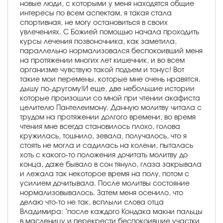
новые люди, с которыми у меня находятся общие
интересы по всем аспектам, я такая стала
спортивная, не могу остановиться в своих
увлечениях. С Божией помощью начала проходить
курсы лечения позвоночника, как заметила,
параллельно нормализовался беспокоивший меня
на протяжении многих лет кишечник, и во всем
организме чувствую такой подъем и тонус! Вот
такие мои перемены, которые мне очень нравятся,
дышу по-другому!И еще, две небольшие истории
которые произошли со мной при чтении акафиста
целителю Пантелеимону. Данную молитву читала с
трудом на протяжении долгого времени, во время
чтения мне всегда становилось плохо, голова
кружилась, тошнило, зевала, получалось, что я
стоять не могла и садилась на колени, пыталась
хоть с какого-то положения дочитать молитву до
конца, даже бывало в сон тянуло, глаза закрывала
и лежала так некоторое время на полу, потом с
усилием дочитывала. После молитвы состояние
нормализовывалось. Затем меня осенило, что
делаю что-то не так, всплыли слова отца
Владимира: "после каждого Кондака макни пальцы
в масленицу и перекрести беспокоившие участки