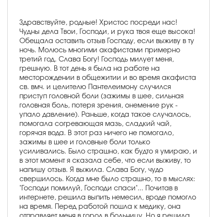
Здравствуйте, родные! Христос посреди нас!
Чудны дела Твои, Господи, и рука твоя еще высока!
Обещала оставить отзыв Господу, если выживу в ту
ночь. Молюсь многими акафистами примерно
третий год. Слава Богу! Господь милует меня,
грешную. В тот день я была на работе на
месторождении в общежитии и во время акафиста
св. вмч. и целителю Пантелеимону случился
приступ головной боли (зажимы в шее, сильная
головная боль, потеря зрения, онемение рук -
упало давление). Раньше, когда такое случалось,
помогала согревающая мазь, сладкий чай,
горячая вода. В этот раз ничего не помогало,
зажимы в шее и головные боли только
усиливались. Было страшно, как будто я умираю, и
в этот момент я сказала себе, что если выживу, то
напишу отзыв. Я выжила. Слава Богу, чудо
свершилось. Когда мне было страшно, то в мыслях:
"Господи помилуй, Господи спаси"... Почитав в
интернете, решила выпить немесил, вроде помогло
на время. Перед работой пошла к медику, она
отправляет меня в город в больницу. Но я решила,