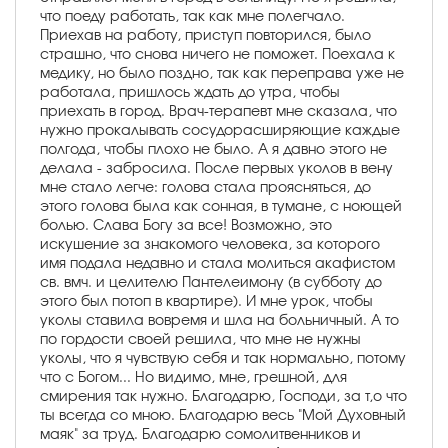
что поеду работать, так как мне полегчало.
Приехав на работу, приступ повторился, было
страшно, что снова ничего не поможет. Поехала к
медику, но было поздно, так как переправа уже не
работала, пришлось ждать до утра, чтобы
приехать в город. Врач-терапевт мне сказала, что
нужно прокалывать сосудорасширяющие каждые
полгода, чтобы плохо не было. А я давно этого не
делала - забросила. После первых уколов в вену
мне стало легче: голова стала проясняться, до
этого голова была как сонная, в тумане, с ноющей
болью. Слава Богу за все! Возможно, это
искушение за знакомого человека, за которого
имя подала недавно и стала молиться акафистом
св. вмч. и целителю Пантелеимону (в субботу до
этого был потоп в квартире). И мне урок, чтобы
уколы ставила вовремя и шла на больничный. А то
по гордости своей решила, что мне не нужны
уколы, что я чувствую себя и так нормально, потому
что с Богом... Но видимо, мне, грешной, для
смирения так нужно. Благодарю, Господи, за т,о что
ты всегда со мною. Благодарю весь "Мой Духовный
маяк" за труд. Благодарю сомолитвенников и