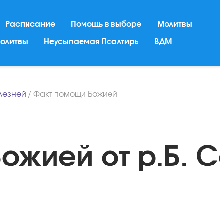
Расписание
Помощь в выборе
Молитвы
молитвы
Неусыпаемая Псалтирь
ВДМ
лезней
/
Факт помощи Божией
ожией от р.Б.