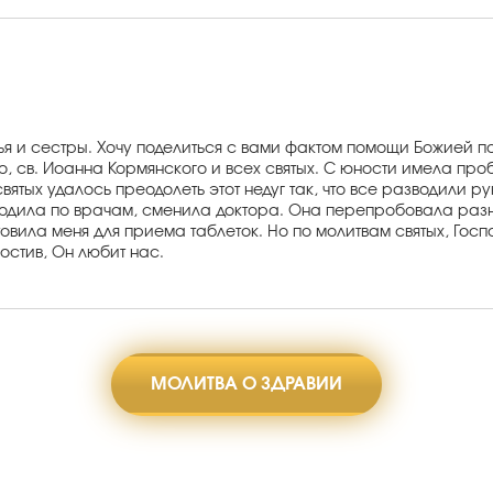
атья и сестры. Хочу поделиться с вами фактом помощи Божией
, св. Иоанна Кормянского и всех святых. С юности имела проб
святых удалось преодолеть этот недуг так, что все разводили ру
и ходила по врачам, сменила доктора. Она перепробовала разн
товила меня для приема таблеток. Но по молитвам святых, Гос
лостив, Он любит нас.
МОЛИТВА О ЗДРАВИИ