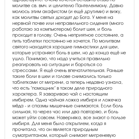
молитве св. вмч. и целителю Пантелеимону. Давно
молюсь этим акафистом (и ещё другими) и вижу,
как молитвы святых доходят до Бога. У меня на
нервной почве или неправильного сидения (много
работаю за компьютером) болит шея, и боль
проходит в голову. Очень неприятное состояние, а
пить таблетки постоянно не хочется. По молитвам
святого находятся хорошие гимнастики для шеи,
которые устраняют боль в шеи, но до конца ещё не
ушло. Понимаю, что надо учиться правильно
реагировать на ситуации и бороться со
стрессами. Я ещё очень впечатлительная. Раньше
такие боли в шеи и голове снимались только
таблетками от мигрени, а теперь недавно узнала,
что есть "помощник" в таком деле природного
характера. Я завариваю чай с настоящим
имбирем. Одна чайная ложка имбиря и ложечка
мёда - и спазмы мышечные снимаются. Если боль
сильная, то через час или два повторяю, и боль
может уйти совсем. Наверняка, все знают о пользе
имбиря. Для меня было открытием, когда я
прочитала, что он является природным
суматриптаном, который снимает мигреневую