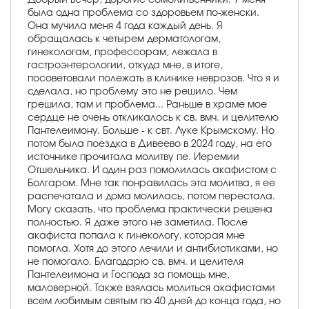
была одна проблема со здоровьем по-женски.
Она мучила меня 4 года каждый день. Я
обращалась к четырем дерматологам,
гинекологам, профессорам, лежала в
гастроэнтерологии, откуда мне, в итоге,
посоветовали полежать в клинике неврозов. Что я и
сделала, но проблему это не решило. Чем
грешила, там и проблема... Раньше в храме мое
сердце не очень откликалось к св. вмч. и целителю
Пантелеимону. Больше - к свт. Луке Крымскому. Но
потом была поездка в Дивеево в 2024 году, на его
источнике прочитала молитву пе. Иеремии
Отшельника. И один раз помолилась акафистом с
Болгаром. Мне так понравилась эта молитва, я ее
распечатала и дома молилась, потом перестала.
Могу сказать, что проблема практически решена
полностью. Я даже этого не заметила. После
акафиста попала к гинекологу, которая мне
помогла. Хотя до этого лечили и антибиотиками, но
не помогало. Благодарю св. вмч. и целителя
Пантелеимона и Господа за помощь мне,
маловерной. Также взялась молиться акафистами
всем любимым святым по 40 дней до конца года, но