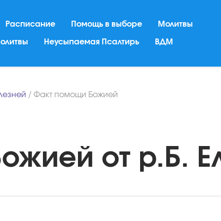
Расписание
Помощь в выборе
Молитвы
молитвы
Неусыпаемая Псалтирь
ВДМ
лезней
/
Факт помощи Божией
жией от р.Б. Ел