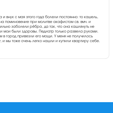
и внук с мая этого года болели постоянно: то кашель,
а на поминовение при молитве акафистом св. вмч. и
ильно заболели рёбра, да так, что она кашлянуть не
тки мои были здоровы. Педиатр только развела руками.
м в город привезли его мощи. У меня не получилось
, и мы тоже очень легко нашли и купили квартиру себе.