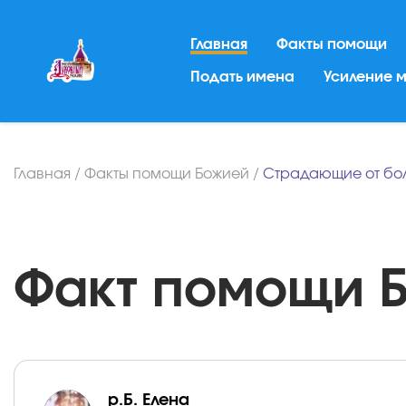
Главная
Факты помощи
Подать имена
Усиление 
Главная
/
Факты помощи Божией
/
Страдающие от бо
Факт помощи Бо
р.Б. Елена