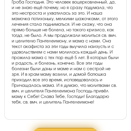
Гроба Господня. Это человек воцерковленный, да,
и не знаю ещё почему, но я сразу подумала, что
это неспроста и ухватилась за это. И наша
мамочка потихоньку, мелкими шажочками, от этого
лечения стала подниматься. И не скажу, что она
прямо больше не болела, но такого кризиса, как
тогда, не было. А мы продолжали молиться св. вмч.
и целителю Пантелеимону, и мама с нами. Она
текст акафиста за эти годы выучила наизусть и с
удовольствием с нами молилась каждый день. И
прожила мама с тех пор ещё 5 лет. В которых были
и радость, и болезнь, конечно. Все эти годы
болезни были даны и маме и нам с сестрой не
зря. И в храм маму возили, и домой батюшка
приходил все это время, исповедовалась и
Причащалась мама. И я думаю, что молитвами св.
вмч. и целителя Пантелеимона Господь привёл
маму к Себе! Слава Тебе, Господи! Благодарю
тебя, св. вмч. и целитель Пантелеимоне!