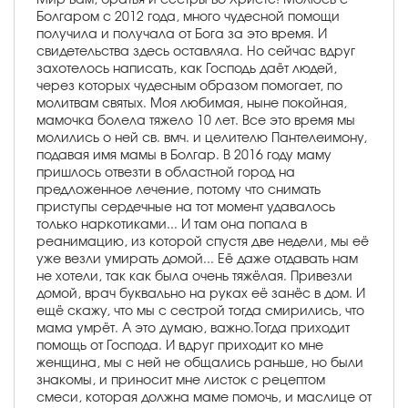
Болгаром с 2012 года, много чудесной помощи
получила и получала от Бога за это время. И
свидетельства здесь оставляла. Но сейчас вдруг
захотелось написать, как Господь даёт людей,
через которых чудесным образом помогает, по
молитвам святых. Моя любимая, ныне покойная,
мамочка болела тяжело 10 лет. Все это время мы
молились о ней св. вмч. и целителю Пантелеимону,
подавая имя мамы в Болгар. В 2016 году маму
пришлось отвезти в областной город на
предложенное лечение, потому что снимать
приступы сердечные на тот момент удавалось
только наркотиками... И там она попала в
реанимацию, из которой спустя две недели, мы её
уже везли умирать домой... Её даже отдавать нам
не хотели, так как была очень тяжёлая. Привезли
домой, врач буквально на руках её занёс в дом. И
ещё скажу, что мы с сестрой тогда смирились, что
мама умрёт. А это думаю, важно.Тогда приходит
помощь от Господа. И вдруг приходит ко мне
женщина, мы с ней не общались раньше, но были
знакомы, и приносит мне листок с рецептом
смеси, которая должна маме помочь, и маслице от