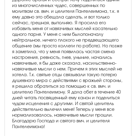
из многочисленных чудес, совершенных по
молитвам св. вмч. и целителя Пантелеимона, т.к. я
ему давно это обещала сделать, и вот только
сейчас, грешная, выполняю. Я просила его
избавить меня от навязчивых мыслей касательно
одного парня. У меня с ним былопоначалу
нейтральное, ничего плохого не предвещающего
общение (мы просто коллеги по работе). Но позже
я заметила, что у меня появилась частая смена
настроения, ревность, гнев, уныние, начались
навязчивые, я бы даже сказала, насильственно-
навязчивые мысли о нем. Причем я этих мыслей не
хотела. Т.к. святые отцы связывали такую потерю
душевного мира с действиями с вражьей стороны,
я решила обратиться за помощью к св. вмч. и
целителю Пантелеимону. Я дала обет в течение 40
дней читать посвященный ему канон и поделиться
чудом исцеления с другими. И святой целитель
действительно вылечил меня! Теперь у меня все
нормализовалось, навязчивые мысли прошли.
Благодарю Господа и святого вмч. и целителя
Пантелеимона!