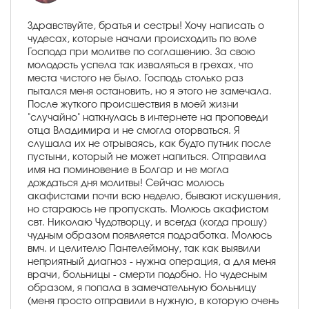
Здравствуйте, братья и сестры! Хочу написать о
чудесах, которые начали происходить по воле
Господа при молитве по соглашению. За свою
молодость успела так изваляться в грехах, что
места чистого не было. Господь столько раз
пытался меня остановить, но я этого не замечала.
После жуткого происшествия в моей жизни
"случайно" наткнулась в интернете на проповеди
отца Владимира и не смогла оторваться. Я
слушала их не отрываясь, как будто путник после
пустыни, который не может напиться. Отправила
имя на поминовение в Болгар и не могла
дождаться дня молитвы! Сейчас молюсь
акафистами почти всю неделю, бывают искушения,
но стараюсь не пропускать. Молюсь акафистом
свт. Николаю Чудотворцу, и всегда (когда прошу)
чудным образом появляется подработка. Молюсь
вмч. и целителю Пантелеймону, так как выявили
неприятный диагноз - нужна операция, а для меня
врачи, больницы - смерти подобно. Но чудесным
образом, я попала в замечательную больницу
(меня просто отправили в нужную, в которую очень