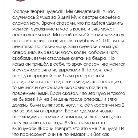
Господь творит чудеса!!! Мы свидетели!!!! У нас
случилось 2 чуда за 3 дня! Муж сестры серьёзно
сломал ногу. Врачи сказали, что придётся удалить
мениск, сухожилие и часть кости, и зять может
остаться калекой. Мы всей семьёй стали молиться
по соглашению акафистом в субботу в 20.00 вмч. и
целителю Пантелеймону. Зятю сделали сложную
операцию: вырезали часть кости, собрали ногу
скобами, взяли стволовые клетки из бедра. Но
когда он пришёл в себя, то врач сказал, что мениск
и сухожилие зятю не вырезали!!! На рентгене
перед операцией они были разорваны и
раздроблены, но когда начали делать операцию,
то мениск и сухожилие оказались почти не
повреждёнными. Врач сказал, что это чудо и такого
не бывает!!! А на 3-й день после операции зятю
должны были вытягивать ногу, т.к. её укоротили на 2
см во время операции. Врачи сделали новые
необходимые снимки и замеры, и оказалось, что
ногу вытягивать не надо!!! Она сама как-то
вытянулась!!!Врачи говорят, что это уже 2-е чудо!!! И
что происходит, они не понимают...)))Вот как