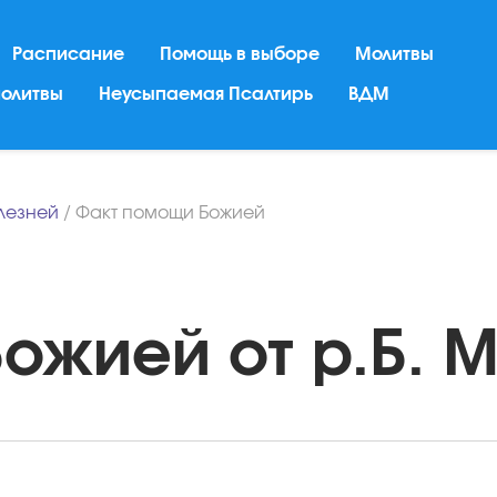
Расписание
Помощь в выборе
Молитвы
молитвы
Неусыпаемая Псалтирь
ВДМ
лезней
/
Факт помощи Божией
жией от р.Б. Ma