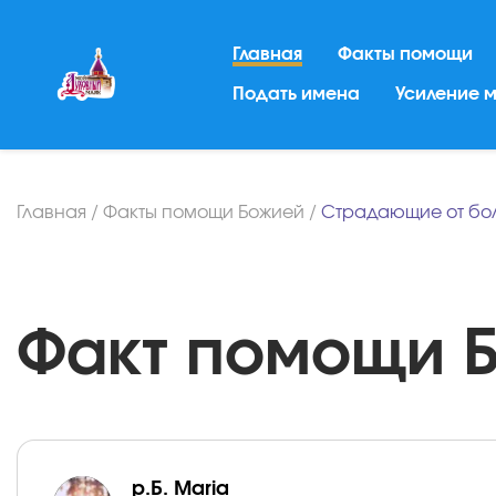
Главная
Факты помощи
Подать имена
Усиление 
Главная
/
Факты помощи Божией
/
Страдающие от бо
Факт помощи Бо
р.Б. Maria