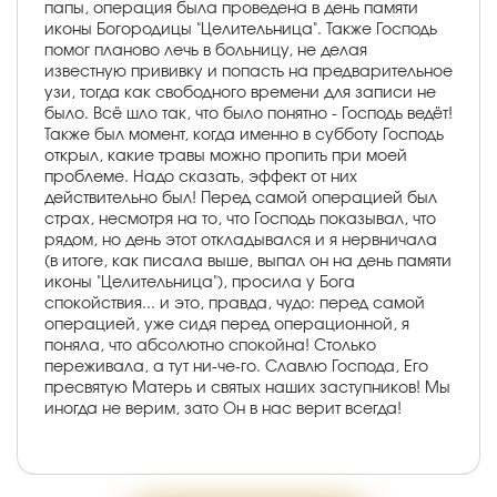
папы, операция была проведена в день памяти
иконы Богородицы "Целительница". Также Господь
помог планово лечь в больницу, не делая
известную прививку и попасть на предварительное
узи, тогда как свободного времени для записи не
было. Всё шло так, что было понятно - Господь ведёт!
Также был момент, когда именно в субботу Господь
открыл, какие травы можно пропить при моей
проблеме. Надо сказать, эффект от них
действительно был! Перед самой операцией был
страх, несмотря на то, что Господь показывал, что
рядом, но день этот откладывался и я нервничала
(в итоге, как писала выше, выпал он на день памяти
иконы "Целительница"), просила у Бога
спокойствия... и это, правда, чудо: перед самой
операцией, уже сидя перед операционной, я
поняла, что абсолютно спокойна! Столько
переживала, а тут ни-че-го. Славлю Господа, Его
пресвятую Матерь и святых наших заступников! Мы
иногда не верим, зато Он в нас верит всегда!