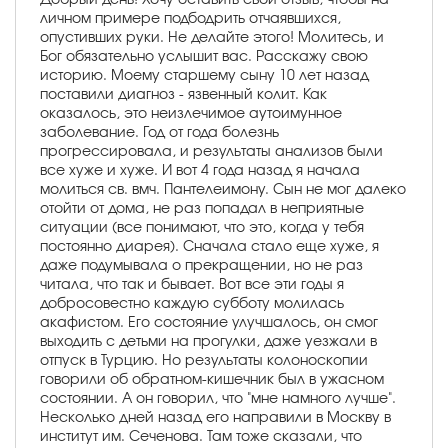
личном примере подбодрить отчаявшихся,
опустивших руки. Не делайте этого! Молитесь, и
Бог обязательно услышит вас. Расскажу свою
историю. Моему старшему сыну 10 лет назад
поставили диагноз - язвенный колит. Как
оказалось, это неизлечимое аутоимунное
заболевание. Год от года болезнь
прогрессировала, и результаты анализов были
все хуже и хуже. И вот 4 года назад я начала
молиться св. вмч. Пантелеимону. Сын не мог далеко
отойти от дома, не раз попадал в неприятные
ситуации (все понимают, что это, когда у тебя
постоянно диарея). Сначала стало еще хуже, я
даже подумывала о прекращении, но не раз
читала, что так и бывает. Вот все эти годы я
добросовестно каждую субботу молилась
акафистом. Его состояние улучшалось, он смог
выходить с детьми на прогулки, даже уезжали в
отпуск в Турцию. Но результаты колоноскопии
говорили об обратном-кишечник был в ужасном
состоянии. А он говорил, что "мне намного лучше".
Несколько дней назад его направили в Москву в
институт им. Сеченова. Там тоже сказали, что