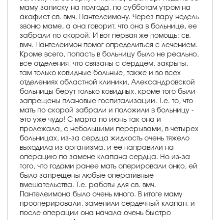
маму записку на полгода, по субботам утром на
акафист св. вмч. Пантелеимону. Через пару недель
звоню маме, а она говорит, что она в больнице, ее
забрали по скорой. И вот первая же помощь: св.
вмч. Пантелеимон помог определиться с лечением.
Кроме всего, попасть в больницу было не реально,
все отделения, что связаны с сердцем, закрыты,
там только ковидные больные, также и во всех
отделениях областной клиники, Александровской
больницы берут только ковидных, кроме того были
запрещены плановые госпитализации. Т.е. то, что
мать по скорой забрали и положили в больницу -
это уже чудо! С марта по июнь так она и
пролежала, с небольшими перерывами, в четырех
больницах, из-за сердца жидкость очень тяжело
выходила из организма, и ее направили на
операцию по замене клапана сердца. Но из-за
того, что годами ранее мать оперировали онко, ей
было запрещены любые оперативные
вмешательства. Т.е. работы для св. вмч.
Пантелеимона было очень много. В итоге маму
прооперировали, заменили сердечный клапан, и
после операции она начала очень быстро