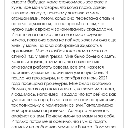
смерти бабушки маме становилось все хуже и
хуже. Все мои уговоры, что когда плохо, давай
вызовем скорую, поначалу заканчивались
отрицаниями, потом, когда она перестала спать и
начала задыхаться, то все просьбы о том, что
нужно идти к врачам заканчивались скандалами.
И вот тогда я поняла, что я не в силах сделать
ничего, пока она сама не поймет, хочет ли она еще
жить, у мамы начала собираться жидкость в
организме. Мне с октября тоже стало плохо со
спиной, т.к. у меня грыжи. Мне было больно сидеть,
лежать и ходить, казалось, что позвоночник
отказался работать совсем, все эти, кажется
простые, движения причиняли ужасную боль. Я
пошла на процедуры, и с октября по июнь 2021
года посещала процедуры. Мне было настолько
больно, что когда стало легчать, не заметила этого,
я садилась, например, и ждала что вот сейчас как
ударит опять нерв, была в постоянном напряжении,
так потихоньку с молитвами св. вмч.Пантелеимона
мой организм поправился. До марта молилась
акафист св. вмч. Пантелеимону за маму и за себя.
И только потом меня осенило, что нужно подать
записку на соборную молитву в Болгар. Подала за