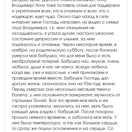
Владимир! Хочу тоже оставить отзыв для поддержки
и укрепления всех, кто в отчаянии и всех, кто с
надеждою ждет чуда. Около года назад в сети
интернет меня Господь направил на видео о семье
отца Владимира, т.к. мои отношения не
складывались, я упала духом, настало ужасное
состояние депрессии и уныния, за ним
подтянулось и отчаянье. Через некоторое время, в
ноябре, на родительскую субботу, после болезни,
умерла моя бабушка, что для меня было и есть
необратимой потерей. Бабушка нас, внуков, очень
любила, души в нас не чаяла, всегда любила,
когда мы, уже и взрослые, к ней приезжаем и
проводим время вместе. Бабушке Господь дал
долгую жизнь, скончалась она на 92м году жизни.
Перед смертью она несколько месяцев тяжело
болела, у нее осложнился панкреатит, мучилась от
страшных болей. Все это время моя мать и ее
сестра ухаживали, молились за нее, мать была
каждый день рядом с бабушкой. После похорон,
прошло немного времени, и заболела моя мать. У
нее была температура, а так как больное сердце,
то сразу же пошли осложнения и на сердце. Со