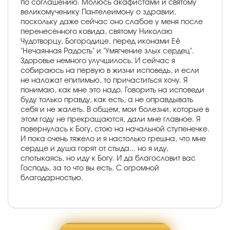
по соглашению. Молюсь акафистами и святому
великомученику Пантелеимону о здравии,
поскольку даже сейчас оно слабое у меня после
перенесенного ковида, святому Николаю
Чудотворцу, Богородице, перед иконами Её
"Нечаянная Радость" и "Умягчение злых сердец".
Здоровье немного улучшилось. И сейчас я
собираюсь на первую в жизни исповедь, и если
не наложат епитимью, то причаститься хочу. Я
понимаю, как мне это надо. Говорить на исповеди
буду только правду, как есть, а не оправдывать
себя и не жалеть. В общем, мои болезни, которые в
этом году не прекращаются, дали мне главное. Я
повернулась к Богу, стою на начальной ступенечке.
И пока очень тяжело и я настолько грешна, что мне
сердце и душа горят от стыда... но я иду,
спотыкаясь, но иду к Богу. И да благословит вас
Господь, за то что вы есть. С огромной
благодарностью.