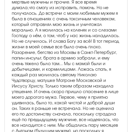
мертвые мужчины и прочие. Я все время
думала,что смогу из исправить, помочь. Но не
получалось. До встречи с моим любимым мужем я
была в отношениях с очень токсичным человеком,
который отправлял мою жизнь и уничтожал
морально. А я молилась на коленях и со слезами
Господу о нём, о том, чтоб у нас жизнь наладилась.
Но не случилось. И слава Богу за всё! В тот период
жизни в моей семье все было очень плохо.
Разорение, бегство из Москвы в Санкт-Петербург,
папин инсульт, брата в армию забрали, и ему
очень тяжело было там... Мы с мамой были и
добытчицами, и кормилицами. Ложась спать, я
каждый раз молилась святому Николаю
Чудотворцу, матушке Матроне Московской и
Иисусу Христу. Только таким образом находила
утешение. И очень скоро пришло спасение в лице
моего дорогого мужа. Первое, чему я приятно
удивилась, было то, какой чистой и доброй души
он. Таких я раньше не встречала. Но не оценила
его по достоинству сначала, поскольку страдала
ещё по предыдущему мужчине, все надеялась, что
все наладится с ним. Мы общались пару месяцев
с Антоном (будущим мужем), но поскольку я