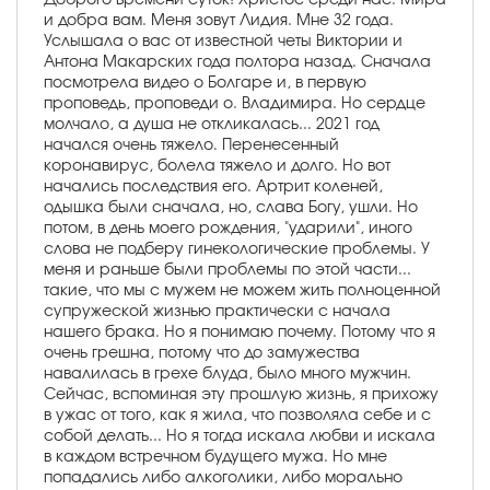
и добра вам. Меня зовут Лидия. Мне 32 года.
Услышала о вас от известной четы Виктории и
Антона Макарских года полтора назад. Сначала
посмотрела видео о Болгаре и, в первую
проповедь, проповеди о. Владимира. Но сердце
молчало, а душа не откликалась... 2021 год
начался очень тяжело. Перенесенный
коронавирус, болела тяжело и долго. Но вот
начались последствия его. Артрит коленей,
одышка были сначала, но, слава Богу, ушли. Но
потом, в день моего рождения, "ударили", иного
слова не подберу гинекологические проблемы. У
меня и раньше были проблемы по этой части...
такие, что мы с мужем не можем жить полноценной
супружеской жизнью практически с начала
нашего брака. Но я понимаю почему. Потому что я
очень грешна, потому что до замужества
навалилась в грехе блуда, было много мужчин.
Сейчас, вспоминая эту прошлую жизнь, я прихожу
в ужас от того, как я жила, что позволяла себе и с
собой делать... Но я тогда искала любви и искала
в каждом встречном будущего мужа. Но мне
попадались либо алкоголики, либо морально