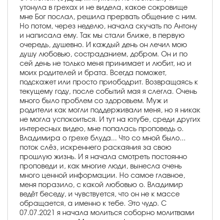
утонула в грехах и не видела, какое сокровище
мне Бог послал, решила прервать общение с ним.
Но потом, через неделю, начала скучать по Антону
и написала ему. Так мы стали ближе, в первую
очередь, душевно. И каждый день он лечил мою
душу любовью, состраданием, добром. Он и по
сей день не только меня принимает и любит, но и
моих родителей и брата. Всегда поможет,
подскажет или просто приободрит. Возвращаясь к
текущему году, после событий мая я слегла. Очень
много было проблем со здоровьем. Муж и
родители как могли поддерживали меня, но я никак
не могла успокоиться. И тут на ютубе, среди других
интересных видео, мне попалась проповедь о.
Владимира о грехе блуда... Что со мной было...
поток слёз, искреннего раскаяния за свою
прошлую жизнь. И я начала смотреть постоянно
проповеди и, как многие люди, вынесла очень
много ценной информации. Но самое главное,
меня поразило, с какой любовью о. Владимир
ведёт беседу, и чувствуется, что он не к массе
обращается, а именно к тебе. Это чудо. С
07.07.2021 я начала молиться соборно молитвами