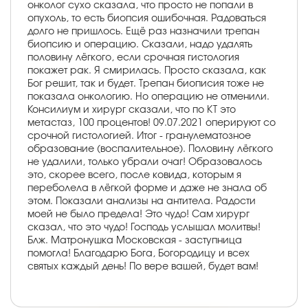
онколог сухо сказала, что просто не попали в
опухоль, то есть биопсия ошибочная. Радоваться
долго не пришлось. Ещё раз назначили трепан
биопсию и операцию. Сказали, надо удалять
половину лёгкого, если срочная гистология
покажет рак. Я смирилась. Просто сказала, как
Бог решит, так и будет. Трепан биописия тоже не
показала онкологию. Но операцию не отменили.
Консилиум и хирург сказали, что по КТ это
метастаз, 100 процентов! 09.07.2021 оперируют со
срочной гистологией. Итог - гранулематозное
образование (воспалительное). Половину лёгкого
не удалили, только убрали очаг! Образовалось
это, скорее всего, после ковида, которым я
переболела в лёгкой форме и даже не знала об
этом. Показали анализы на антитела. Радости
моей не было предела! Это чудо! Сам хирург
сказал, что это чудо! Господь услышал молитвы!
Блж. Матронушка Московская - заступница
помогла! Благодарю Бога, Богородицу и всех
святых каждый день! По вере вашей, будет вам!