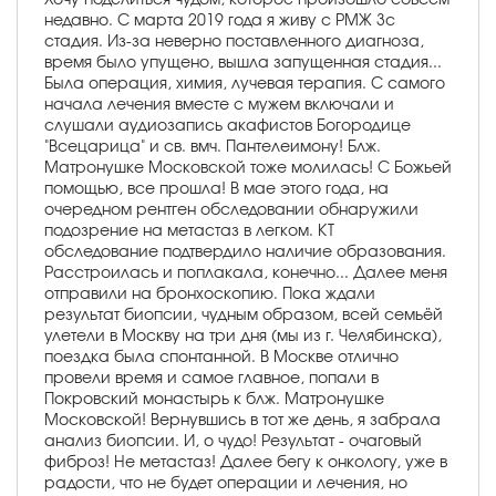
недавно. С марта 2019 года я живу с РМЖ 3с
стадия. Из-за неверно поставленного диагноза,
время было упущено, вышла запущенная стадия...
Была операция, химия, лучевая терапия. С самого
начала лечения вместе с мужем включали и
слушали аудиозапись акафистов Богородице
"Всецарица" и св. вмч. Пантелеимону! Блж.
Матронушке Московской тоже молилась! С Божьей
помощью, все прошла! В мае этого года, на
очередном рентген обследовании обнаружили
подозрение на метастаз в легком. КТ
обследование подтвердило наличие образования.
Расстроилась и поплакала, конечно... Далее меня
отправили на бронхоскопию. Пока ждали
результат биопсии, чудным образом, всей семьёй
улетели в Москву на три дня (мы из г. Челябинска),
поездка была спонтанной. В Москве отлично
провели время и самое главное, попали в
Покровский монастырь к блж. Матронушке
Московской! Вернувшись в тот же день, я забрала
анализ биопсии. И, о чудо! Результат - очаговый
фиброз! Не метастаз! Далее бегу к онкологу, уже в
радости, что не будет операции и лечения, но