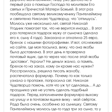
первый раз о помощи Господа по молитвам Его
святых и Пречистой Матери Божьей. В этот раз
пообещала святому великомученику Пантелеймону
и святителю Николаю Чудотворцу, что "отпишусь".
Молюсь уже несколько лет, святой Николай
Угодник помогает так, что не верится иногда... В этот
раз потерялся подарок мужу от сыночка (делала
его я, сыну 4 года). Заказала и оплатила 25 евро,
брелок с нашими фотографиями. И вот, отслеживая
на сайте, где моя посылка, вижу, что она якобы
была доставлена. В этот день я проверяла
почтовый ящик, где-то через час после этой якобы
"доставки". Украли? Не деньги жалко, а память,
брелок-то на заказ, кому он кроме нас нужен?
Расстроилась, решила писать жалобу,
распечатала формуляр. Почему-то как только
узнала о пропаже, попросила свт. Николая
Чудотворца помочь, хотя что уж тут сделаешь... А до
праздника уже не успеть сделать подобный
подарок. Перед заполнением формуляра выхожу
на улицу и в почтовом ящике вижу - мой свёрток.
Рада была очень, особенно за сынишку. Святому
Пантелеймону молюсь где-то года три за сына, то у