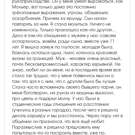
рукоприкладстве. Он у меня умеет выражаться, как
Мольер, вот только дома это постоянно
трёхэтажные выражения, угрозы, обзывания,
оскорбления. Причем за ерунду. Сын начал
повторять за ним. Я стала молиться. Ничего не
изменилось. Только произошло кое-что другое...
Дело в том,что отношения с мужем у нас совсем
испортились, живём, ради сына, вместе уже 11
лет. Я вышла замуж по глупости, молодая была,
боялась остаться одна, плюс хотелось красивой
жизни за границей. Муж - человек очень властный,
почти бескомпромиссный, характер взрывной. Не
знаю, любит ли он меня, но в последнее время все
стало так трудно, что у меня появились мысли о
том, что зря я с ним, что с другим было бы лучше.
Стала часто вспоминать своего бывшего парня, он
меня боготворил, на руках из машины выносил,
про цветы и подарки молчу. У нас были в
студенческие годы отношения на расстоянии
(учились в разных городах), после чего я решила
делать карьеру и мы расстались. Через пару лет в
общении он признался, что все ещё любит.
Поразмыслив, я решила предложить ему
попытаться что-то построить вместе, уже по-