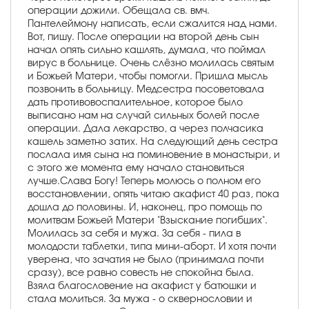
операции дожили. Обещала св. вмч.
Пантелеймону написать, если сжалится над нами.
Вот, пишу. После операции на второй день сын
начал опять сильно кашлять, думала, что поймал
вирус в больнице. Очень слёзно молилась святым
и Божьей Матери, чтобы помогли. Пришла мысль
позвонить в больницу. Медсестра посоветовала
дать противовоспалительное, которое было
выписано нам на случай сильных болей после
операции. Дала лекарство, а через полчасика
кашель заметно затих. На следующий день сестра
послала имя сына на поминовение в монастыри, и
с этого же момента ему начало становиться
лучше.Слава Богу! Теперь молюсь о полном его
восстановлении, опять читаю акафист 40 раз, пока
дошла до половины. И, наконец, про помощь по
молитвам Божьей Матери "Взыскание погибших".
Молилась за себя и мужа. За себя - пила в
молодости таблетки, типа мини-аборт. И хотя почти
уверена, что зачатия не было (принимала почти
сразу), все равно совесть не спокойна была.
Взяла благословение на акафист у батюшки и
стала молиться. За мужа - о сквернословии и