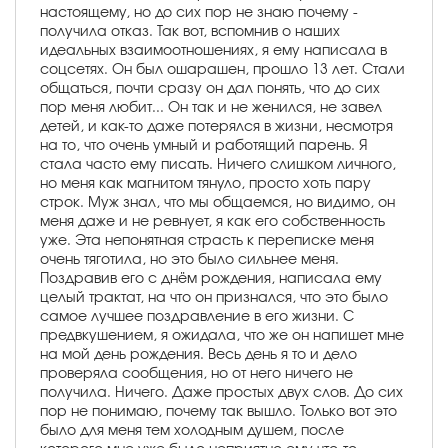
настоящему, но до сих пор не знаю почему -
получила отказ. Так вот, вспомнив о наших
идеальных взаимоотношениях, я ему написала в
соцсетях. Он был ошарашен, прошло 13 лет. Стали
общаться, почти сразу он дал понять, что до сих
пор меня любит... Он так и не женился, не завел
детей, и как-то даже потерялся в жизни, несмотря
на то, что очень умный и работящий парень. Я
стала часто ему писать. Ничего слишком личного,
но меня как магнитом тянуло, просто хоть пару
строк. Муж знал, что мы общаемся, но видимо, он
меня даже и не ревнует, я как его собственность
уже. Эта непонятная страсть к переписке меня
очень тяготила, но это было сильнее меня.
Поздравив его с днём рождения, написала ему
целый трактат, на что он признался, что это было
самое лучшее поздравление в его жизни. С
предвкушением, я ожидала, что же он напишет мне
на мой день рождения. Весь день я то и дело
проверяла сообщения, но от него ничего не
получила. Ничего. Даже простых двух слов. До сих
пор не понимаю, почему так вышло. Только вот это
было для меня тем холодным душем, после