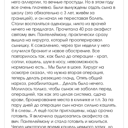
него аллергии, то вечные простуды. Но в этом году
все очень плачевно. Были вынуждены отдать сына в
школу (это обязательно с 3 лет, живём за
границей), и он начал не переставая болеть.
Стали воспаляться аденоиды, никто из врачей
ничего не предлагал. Прочитала 40 раз акафист
святому вмч. Пантелеймону, практически сразу
вышла на хирурга, который прооперировал
сынишку. К сожалению, через три недели у него
случился бронхит и новое обострение. Все
повторилось так, как было до операции - храп,
сопли, кашель, шум в носу, невозможность
нормально есть... Мы были в шоке. Хирург на
осмотре сказал, что нужна вторая операция,
теперь делать резекцию гланд. Опять общий
наркоз, реабилитация... Делать было нечего.
Молилась только, чтобы сынок не заболел перед
операцией, так как это целая система, сдача
крови, бронирование места в клинике и т.п. За па
пару дней до операции сын начал сильно кашлять.
Я в слезы...А ещё гости приглашены, надо срочно
готовить. Я включила аудиозапись акафиста св.
вмч. Пантелеймону и стала готовить и молиться.
Через некоторое время кашель немного затих, до