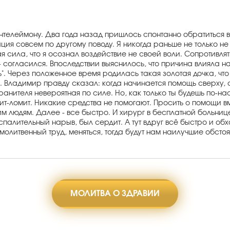
нтелеймону. Два года назад пришлось спонтанно обратиться в
ция совсем по другому поводу. Я никогда раньше не только 
акая сила, что я осознал воздействие не своей воли. Сопротив
да - согласился. Впоследствии выяснилось, что причина влияла 
. Через положенное время родилась такая золотая дочка, что 
 Владимир правду сказал: когда начинается помощь сверху, с
нителя невероятная по силе. Но, как только ты будешь по-нас
авит-ломит. Никакие средства не помогают. Просить о помощи 
им людям. Далее - все быстро. И хирург в бесплатной больниц
спалительный нарыв, был сердит. А тут вдруг всё быстро и об
молитвенный труд, меняться, тогда будут нам наилучшие обстоя
МОЛИТВА О ЗДРАВИИ