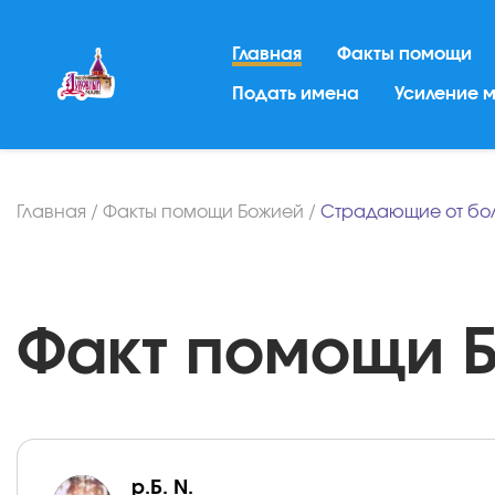
Главная
Факты помощи
Подать имена
Усиление 
Главная
/
Факты помощи Божией
/
Страдающие от бо
Факт помощи Бо
р.Б. N.