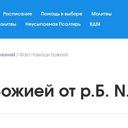
Расписание
Помощь в выборе
Молитвы
молитвы
Неусыпаемая Псалтирь
ВДМ
лезней
/
Факт помощи Божией
жией от р.Б. N.