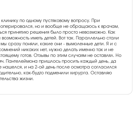
 клинику по одному пустяковому вопросу. При
не оперировался, но и вообще не обращаюсь к врачам,
ляться принятию решения было просто невозможно. Как
на возможность иметь детей. Вот так. Параллельно стали
мы сразу поняли, какие они - вымоленные дети. Я и с
омнений никаких нет, нужно делать именно так и не
тоящему готов. Отзывы по этим случаям не оставлял. Но
вмч. Пантелеймона пришлось просить каждый день, да
е нашелся, и на 2-ой день после осмотра согласился
ходительно, как-будто подменили хирурга. Оставляю
тельства жизни.