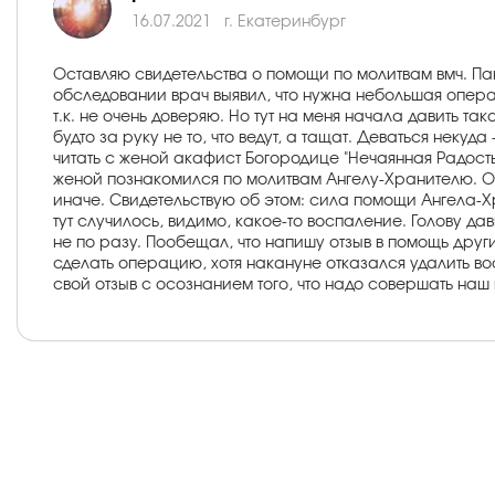
16.07.2021
г. Екатеринбург
Оставляю свидетельства о помощи по молитвам вмч. Па
обследовании врач выявил, что нужна небольшая опера
т.к. не очень доверяю. Но тут на меня начала давить т
будто за руку не то, что ведут, а тащат. Деваться неку
читать с женой акафист Богородице "Нечаянная Радость"
женой познакомился по молитвам Ангелу-Хранителю. О.
иначе. Свидетельствую об этом: сила помощи Ангела-Хра
тут случилось, видимо, какое-то воспаление. Голову д
не по разу. Пообещал, что напишу отзыв в помощь друг
сделать операцию, хотя накануне отказался удалить во
свой отзыв с осознанием того, что надо совершать наш 