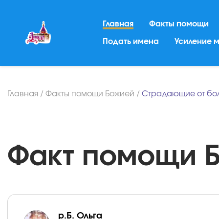
Главная
Факты помощи
Подать имена
Усиление 
Главная
/
Факты помощи Божией
/
Страдающие от бо
Факт помощи Бо
р.Б. Ольга