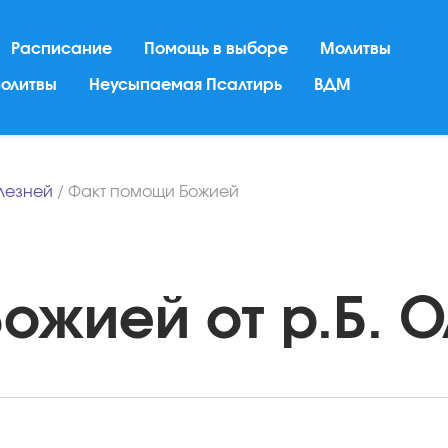
Расписание
Помощь в выборе
Молитвы
молитвы
Неусыпаемая Псалтирь
ВДМ
лезней
/
Факт помощи Божией
жией от р.Б. Ол