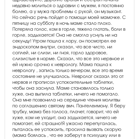
недавно молиться о здравии с мужем, я постоянно
болею, а у мужа проблемы с рукой, он музыкант.
Но сейчас речь пойдет о помощи моей мамочке. С
пятницу на субботу в ночь маме стало плохо.
Потеряла голос, ком в горле, тяжело глотать, боли в
горле, задыхается! Она не смогла уснуть ни на
секунду! Утром пошла к лору, он посмотрел ее
эндоскопом внутри, сказал, что все чисто, ни
соплей, ни слизи, ни гноя, горло здоровое,
слизистые в норме. Сказал, что все это нервное и
ей нужно срочно к неврологу. Мама пошла к
неврологу , запись только вечером, все это время
состояние не улучшалось. Невролог сказал это от
нервов и прописал успокоительные таблетки,
чтобы она заснула. Маме становилось только
хуже, она выпила таблетки, ничего не помогало.
Она мне позвонила на середине чтения молитвы
по соглашению святому вмч. Пантелеимону. Я беру
трубку, мама без голоса, плачет, говорит, что ей
хуже, ком не уходит, она задыхается, ничего не
помогает, ей страшно!Я ужасно перепугалась,
пыталась ее успокоить, просила вызвать скорую
(мама боялась , что ее заберут в психушку или в