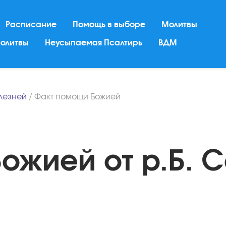
Расписание
Помощь в выборе
Молитвы
молитвы
Неусыпаемая Псалтирь
ВДМ
лезней
/
Факт помощи Божией
ожией от р.Б. 