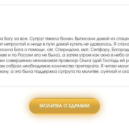
а Богу за все. Супруг тяжело болен. Выписали домой из стац
т непростой и нигде в пути домой купить не удавалось. Я стал
осила Бога о помощи, свт. Спиридона, мат. Сепфору, Богороди
скве и по России его не было), а затем утром как окно в небо
пки совершенно незнакомая провизор Ольга (дай Господь ей р
екам собрал необходимое количество препарата. Я читаю молит
ну, а это была поддержка супруга по молитве, суетной и ско
МОЛИТВА О ЗДРАВИИ