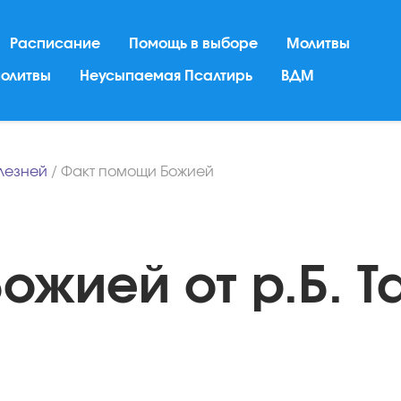
Расписание
Помощь в выборе
Молитвы
молитвы
Неусыпаемая Псалтирь
ВДМ
лезней
/
Факт помощи Божией
ожией от р.Б. Т