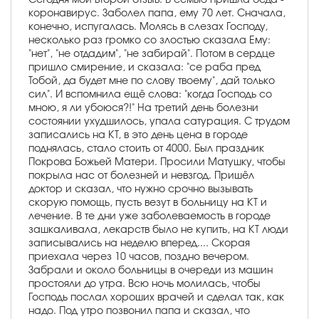
коронавирус. Заболел папа, ему 70 лет. Сначала,
конечно, испугалась. Молясь в слезах Господу,
несколько раз громко со злостью сказала Ему:
"нет", "не отдадим", "не забирай". Потом в сердце
пришло смирение, и сказала: "се раба пред
Тобой, да будет мне по слову твоему", дай только
сил". И вспомнила ещё слова: "когда Господь со
мною, я ли убоюся?!" На третий день болезни
состоянии ухудшилось, упала сатурация. С трудом
записались на КТ, в это день цена в городе
поднялась, стало стоить от 4000. Был праздник
Покрова Божьей Матери. Просили Матушку, чтобы
покрыла нас от болезней и невзгод. Пришёл
доктор и сказал, что нужно срочно вызывать
скорую помощь, пусть везут в больницу на КТ и
лечение. В те дни уже заболеваемость в городе
зашкаливала, лекарств было не купить, на КТ люди
записывались на неделю вперед.... Скорая
приехала через 10 часов, поздно вечером.
Забрали и около больницы в очереди из машин
простояли до утра. Всю ночь молилась, чтобы
Господь послал хороших врачей и сделал так, как
надо. Под утро позвонил папа и сказал, что