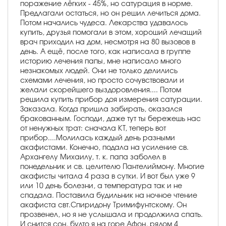
поражение лёгких - 45%, но сатурация в норме.
Предлагали остаться, но он решил лечиться дома.
Потом начались чудеса. Лекарства удавалось
купить, друзья помогали в этом, хороший лечащий
врач приходил на дом, несмотря на 80 вызовов в
день. А ещё, после того, как написала в группе
историю лечения папы, мне написало много
незнакомых людей. Они не только делились
схемами лечения, но просто сочувствовали и
желали скорейшего выздоровления.... Потом
решила купить прибор доя измерения сатурации.
Заказала. Когда пришла забирать, оказался
бракованным. Господи, даже тут ты бережешь нас
от ненужных трат: сначала КТ, теперь вот
прибор....Молилась каждый день разными
акафистами. Конечно, подала на усиление св.
Архангелу Михаилу, т. к. папа заболел в
понедельник и св. целителю Пантелиймону. Многие
акафисты читала 4 раза в сутки. И вот был уже 9
или 10 день болезни, а температура так и не
спадала. Поставила будильник на ночное чтение
акафиста свт.Спиридону Тримифунтскому. Он
прозвенел, но я не услышала и продолжила спать.
И снится сон, будто я на горе Афон, рядом 4