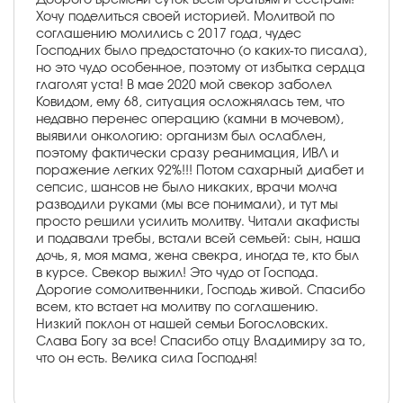
Хочу поделиться своей историей. Молитвой по
соглашению молились с 2017 года, чудес
Господних было предостаточно (о каких-то писала),
но это чудо особенное, поэтому от избытка сердца
глаголят уста! В мае 2020 мой свекор заболел
Ковидом, ему 68, ситуация осложнялась тем, что
недавно перенес операцию (камни в мочевом),
выявили онкологию: организм был ослаблен,
поэтому фактически сразу реанимация, ИВЛ и
поражение легких 92%!!! Потом сахарный диабет и
сепсис, шансов не было никаких, врачи молча
разводили руками (мы все понимали), и тут мы
просто решили усилить молитву. Читали акафисты
и подавали требы, встали всей семьей: сын, наша
дочь, я, моя мама, жена свекра, иногда те, кто был
в курсе. Свекор выжил! Это чудо от Господа.
Дорогие сомолитвенники, Господь живой. Спасибо
всем, кто встает на молитву по соглашению.
Низкий поклон от нашей семьи Богословских.
Слава Богу за все! Спасибо отцу Владимиру за то,
что он есть. Велика сила Господня!