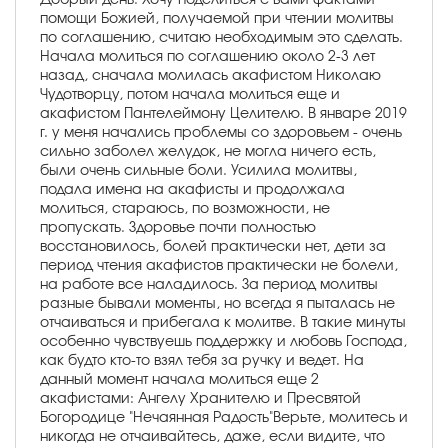
помощи Божией, получаемой при чтении молитвы
по соглашению, считаю необходимым это сделать.
Начала молиться по соглашению около 2-3 лет
назад, сначала молилась акафистом Николаю
Чудотворцу, потом начала молиться еще и
акафистом Пантелеймону Целителю. В январе 2019
г. у меня начались проблемы со здоровьем - очень
сильно заболел желудок, не могла ничего есть,
были очень сильные боли. Усилила молитвы,
подала имена на акафисты и продолжала
молиться, стараюсь, по возможности, не
пропускать. Здоровье почти полностью
восстановилось, болей практически нет, дети за
период чтения акафистов практически не болели,
на работе все наладилось. За период молитвы
разные бывали моменты, но всегда я пыталась не
отчаиваться и прибегала к молитве. В такие минуты
особенно чувствуешь поддержку и любовь Господа,
как будто кто-то взял тебя за ручку и ведет. На
данный момент начала молиться еще 2
акафистами: Ангелу Хранителю и Пресвятой
Богородице "Нечаянная Радость"Верьте, молитесь и
никогда не отчаивайтесь, даже, если видите, что