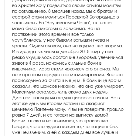
во Христе! Хочу поделиться своим опытом молитвы
по соглашению. 8 месяцев назад мы с братом и
сестрой стали молиться Пресвятой Богородице в
честь иконы Ее "Неупиваемая Чаша", т.к. наша
мама была алкогольно зависима. Но на
протяжении этого времени все только
усугублялось, у нее бывали вспышки гнева и
ярости. Одним словом, она не ведала, что творила.
И в двадцатых числах декабря 2018 года у нее
резко ухудшилось состояние здоровья: увеличился
живот в 4 раза, начались сильные боли в
кишечнике, глаза стали ярко-желтого оттенка. Мы
ее в срочном порядке госпитализировали. Все это
происходило за считанные дни. В больнице врачи
сказали, что шансов никаких, что она уже умирает.
Максимум осталось жить около двух недель.
Диагноз: последняя стадия цирроза печени. Но в
этот же день мы втроем встали на акафист
целителю Пантелеимону. И вы не поверите, прошло
ровно 7 дней, и ее готовят на выписку домой.
Врачи в шоке и не понимают, что произошло.
Говорят, что это чудеса какие-то, что пациент был
уже неизлечим, а ей с каждым днем все лучше и