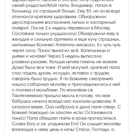
своей радостью!Мой папа, Владимир, попал в
больницу со страшной болью. Ему 83, но он всегда
отличался крепким здоровьем. Обнаружили
двухстороннее воспаление легких и застарелый
плеврит. После 2-х недель перевезли в Москву.
Состояние только ухудшалось! Обнаружили язву в
желудке и сильную аритмию и еще кучу страшных,
непонятных болячек! Аппетита никакого. Ел чуть-чуть
через силу. Понос выносил всё. Капельницы и
днями и ночами! Через 5 недель выписали,
развели руками, больше ничем помочь не можем.
Дома было все тоже. И мой могучий, крепкий папа
стал падать духом, исхудал, вставал с трудом,
говорить было трудно. Я по Божьему смотрению
нашла соборную молитву и присоединилась к ней
с плачем и мольбами. По молитвам св.
Пантелеимона пришла мысль в голову, что моя
бабушка лечила всегда нас конским щавелем. Я
сказала маме. Она набрала и дала папе отвар. С
Божьей помощью он захотел есть! Остановился
понос! Папа обещает пойти в храм причаститься.
Слава Богу и св. угодникам Его! Он слышит молитвы
вопиющих к нему день и ночь! Спаси, Господи, о.