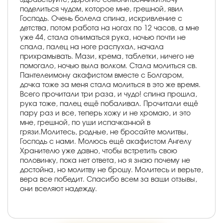
поделиться чудом, которое мне, грешной, явил
Господь. Очень болела спина, искривление с
детства, потом работа на ногах по 12 часов, а мне
уже 44, стала отниматься рука, ночью почти не
спала, палец на ноге распухал, начала
прихрамывать. Мази, крема, таблетки, ничего не
помогало, ночью выла волком. Стала молиться св.
Пантелеимону акафистом вместе с Болгаром,
дочка тоже за меня стала молиться в это же время.
Всего прочитали три раза, и чудо! спина прошла,
рука тоже, палец ещё побаливал. Прочитали ещё
пару раз и все, теперь хожу и не хромаю, и это
мне, грешной, по уши испачканной в
грязи.Молитесь, родные, не бросайте молитвы,
Господь с нами. Молюсь ещё акафистом Ангелу
Хранителю уже давно, чтобы встретить свою
половинку, пока нет ответа, но я знаю почему не
достойна, но молитву не брошу. Молитесь и верьте,
вера все победит. Спасибо всем за ваши отзывы,
они вселяют надежду.