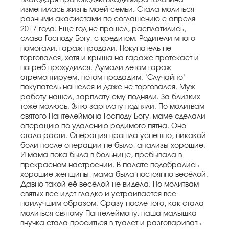
изменилась жизнь моей семьи. Стала молиться
разными акафистами по соглашению с апреля
2017 года. Еще год не прошел, расплатились,
слава Господу Богу, с кредитом. Родители много
помогали, гараж продали. Покупатель не
торговался, хотя и крыша на гараже протекает и
погреб прохудился. Думали летом гараж
отремонтируем, потом продадим. "Случайно"
покупатель нашелся и даже не торговался. Муж
работу нашел, зарплату ему подняли. За близких
тоже молюсь. Зятю зарплату подняли. По молитвам
святого Пантелеймона Господу Богу, маме сделали
операцию по удалению родимого пятна. Оно
стало расти. Операция прошла успешно, никакой
боли после операции не было, анализы хорошие.
И мама пока была в больнице, пребывала в
прекрасном настроении. В палате подобрались
хорошие женщины, мама была постоянно весёлой.
Давно такой её весёлой не видела. По молитвам
святых все идет гладко и устраивается все
наилучшим образом. Сразу после того, как стала
молиться святому Пантелеймону, наша малышка
внучка стала проситься в туалет и разговаривать